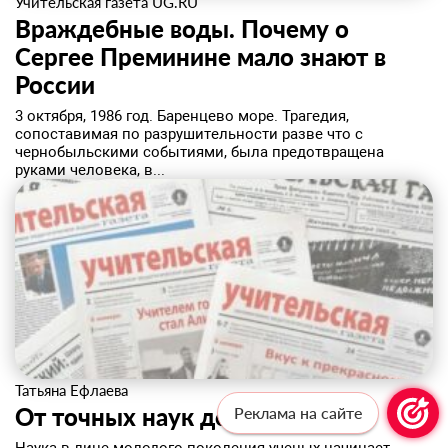
Учительская газета UG.RU
Враждебные воды. Почему о
Сергее Преминине мало знают в
России
3 октября, 1986 год. Баренцево море. Трагедия,
сопоставимая по разрушительности разве что с
чернобыльскими событиями, была предотвращена
руками человека, в...
Татьяна Ефлаева
От точных наук до социологии
Реклама на сайте