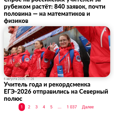
рубежом растёт: 840 заявок, почти
половина — на математиков и
физиков
6 августа 2026, 11:26
Учитель года и рекордсменка
ЕГЭ-2026 отправились на Северный
полюс
Навигация
1
2
3
4
5
…
1 037
Далее