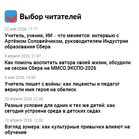
по
записям
Выбор читателей
22 мая 2026, 17:17
Учитель, ученик, ИИ – что меняется: интервью с
Артёмом Соловейчиком, руководителем Индустрии
образования Сбера
9 апреля 2026, 21:07
Как помочь воспитать автора своей жизни, обсудили
на сессии Сбера на ММСО.ЭКСПО-2026
8 мая 2026, 14:33
Учитель пишет с войны: как лицеисты и педагог
вернули имя героя на обелиск
29 апреля 2026, 22:48
Разные условия для одних и тех же детей: как
сегодня устроена среда в детских садах
10 апреля 2026, 12:00
Взгляд зумера: как культурные привычки влияют на
обучение