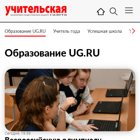
Образование UG.RU
Учитель года
Успешная школа
Учит
Образование UG.RU
Сегодня, 19:59
Всероссийскую олимпиаду