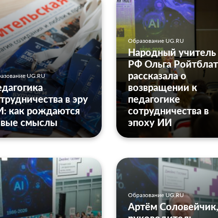
Образование UG.RU
Народный учитель
РФ Ольга Ройтблат
рассказала о
азование UG.RU
дагогика
возвращении к
трудничества в эру
педагогике
: как рождаются
сотрудничества в
овые смыслы
эпоху ИИ
Образование UG.RU
Артём Соловейчик