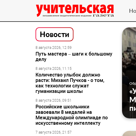
Но
Новости
8 августа 2026, 12:59
Путь мастера – шаги к большому
делу
8 августа 2026, 11:15
Количество улыбок должно
расти: Михаил Пучков - о том,
Обр
как технологии служат
«
гуманизации школы
М
8 августа 2026, 09:51
п
Российские школьники
завоевали 8 медалей на
Международной олимпиаде по
искусственному интеллекту
7 августа 2026, 21:57