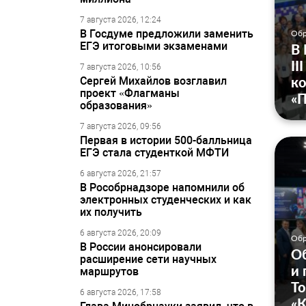
7 августа 2026, 12:24
В Госдуме предложили заменить
Обр
ЕГЭ итоговыми экзаменами
В
II
7 августа 2026, 10:56
к
Сергей Михайлов возглавил
проект «Флагманы
«П
образования»
7 августа 2026, 09:56
Первая в истории 500-балльница
ЕГЭ стала студенткой МФТИ
6 августа 2026, 21:57
В Рособрнадзоре напомнили об
электронных студенческих и как
их получить
6 августа 2026, 20:09
Обр
В России анонсировали
Об
расширение сети научных
и 
маршрутов
Т
6 августа 2026, 17:58
«К