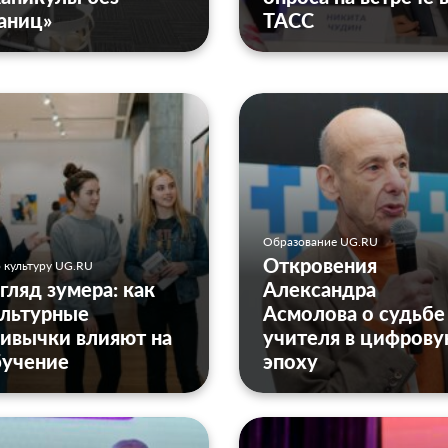
аниц»
ТАСС
Образование UG.RU
Откровения
 культуру UG.RU
гляд зумера: как
Александра
ультурные
Асмолова о судьбе
ивычки влияют на
учителя в цифров
бучение
эпоху