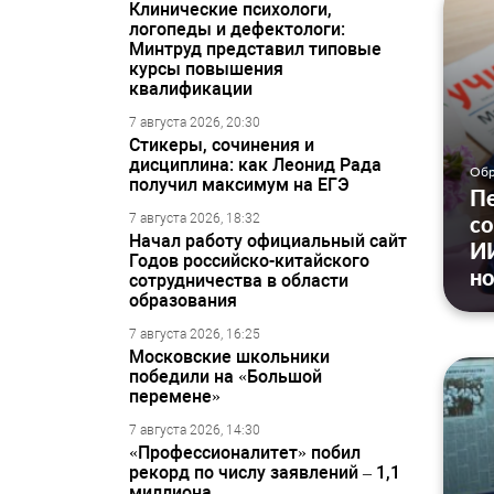
Клинические психологи,
логопеды и дефектологи:
Минтруд представил типовые
курсы повышения
квалификации
7 августа 2026, 20:30
Стикеры, сочинения и
дисциплина: как Леонид Рада
Обр
получил максимум на ЕГЭ
Пе
7 августа 2026, 18:32
со
Начал работу официальный сайт
ИИ
Годов российско-китайского
н
сотрудничества в области
образования
7 августа 2026, 16:25
Московские школьники
победили на «Большой
перемене»
7 августа 2026, 14:30
«Профессионалитет» побил
рекорд по числу заявлений – 1,1
миллиона