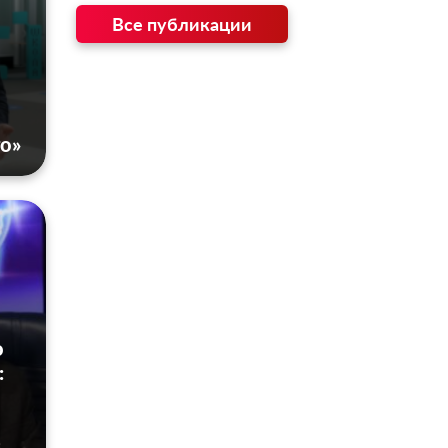
Все публикации
,
о»
о
:
в