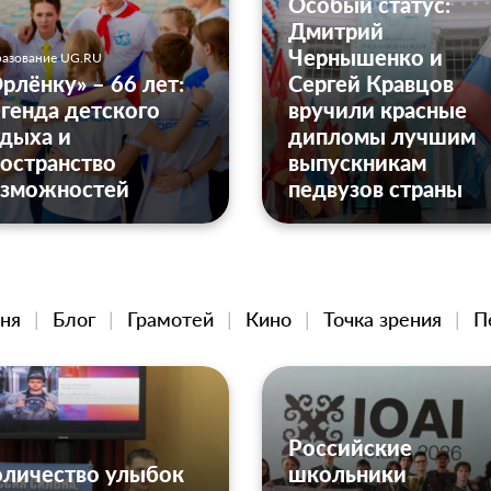
Особый статус:
Дмитрий
Чернышенко и
азование UG.RU
рлёнку» – 66 лет:
Сергей Кравцов
генда детского
вручили красные
дыха и
дипломы лучшим
остранство
выпускникам
озможностей
педвузов страны
ня
Блог
Грамотей
Кино
Точка зрения
П
Российские
оличество улыбок
школьники