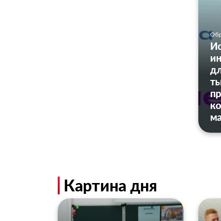
Обр
И
ин
дл
ты
пр
к
м
Картина дня