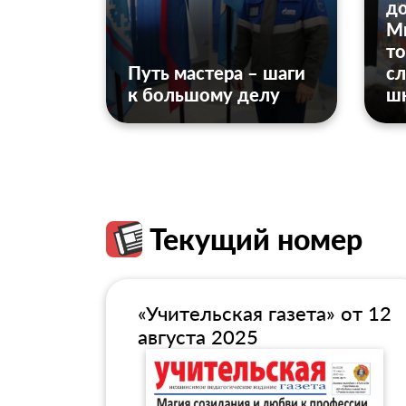
до
Ми
то
Путь мастера – шаги
сл
к большому делу
ш
Текущий номер
«Учительская газета» от 12
августа 2025