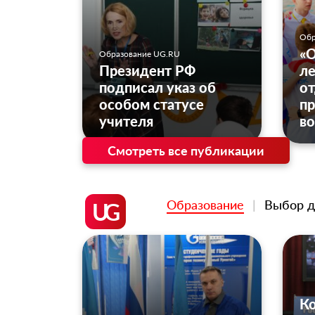
Обр
«О
Образование UG.RU
Президент РФ
ле
подписал указ об
от
особом статусе
пр
учителя
в
Смотреть все публикации
Образование
Выбор д
UG
К