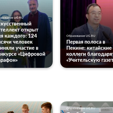
азование UG.RU
скусственный
теллект открыт
я каждого: 124
Образование UG.RU
сячи человек
Первая полоса в
иняли участие в
Пекине: китайские
онкурсе «Цифровой
коллеги благодаря
арафон»
«Учительскую газе
Образование UG.RU