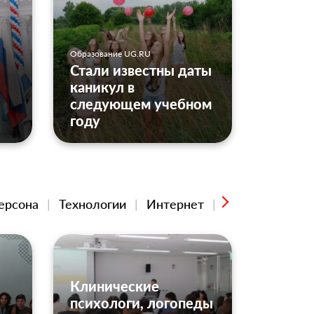
Образование UG.RU
Стали известны даты
каникул в
следующем учебном
году
ерсона
Технологии
Интернет
Туризм
Про
Клинические
психологи, логопеды