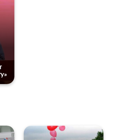
т
ту»