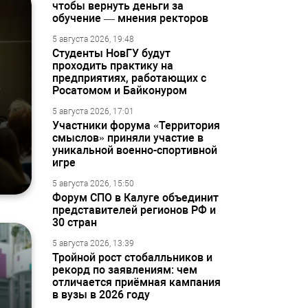
чтобы вернуть деньги за
обучение — мнения ректоров
5 августа 2026, 19:48
Студенты НовГУ будут
проходить практику на
предприятиях, работающих с
Росатомом и Байконуром
5 августа 2026, 17:01
Участники форума «Территория
смыслов» приняли участие в
уникальной военно-спортивной
игре
5 августа 2026, 15:50
Форум СПО в Калуге объединит
представителей регионов РФ и
30 стран
5 августа 2026, 13:39
Тройной рост стобалльников и
рекорд по заявлениям: чем
отличается приёмная кампания
,
в вузы в 2026 году