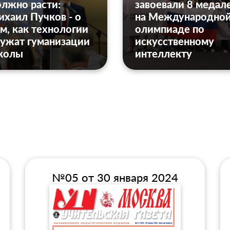
лжно расти:
завоевали 8 медал
хаил Пучков - о
на Международно
м, как технологии
олимпиаде по
ужат гуманизации
искусственному
колы
интеллекту
№05 от 30 января 2024