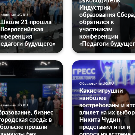
руководитель
Индустрии
образования Сбера
азование UG.RU
 Школе 21 прошла
обратился к
I Всероссийская
участникам
онференция
конференции
едагоги будущего»
«Педагоги будущег
Образование UG.RU
Какие игрушки
наиболее
востребованы и кт
азование UG.RU
разование, бизнес
влияет на их выбор
городская среда: в
Никита Чудин
обольске прошли
представил итоги
аникулы без
опроса на встрече 