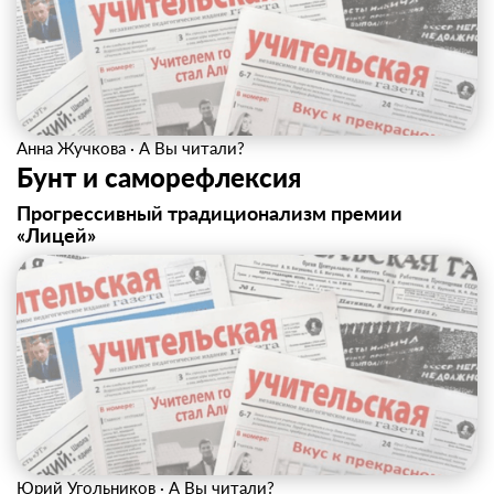
Анна Жучкова
·
А Вы читали?
Бунт и саморефлексия
Прогрессивный традиционализм премии
«Лицей»
Юрий Угольников
·
А Вы читали?