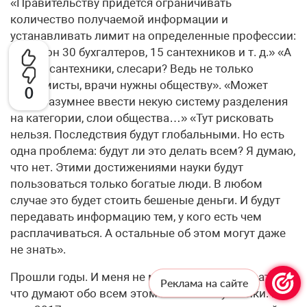
«Правительству придется ограничивать
количество получаемой информации и
устанавливать лимит на определенные профессии:
на район 30 бухгалтеров, 15 сантехников и т. д.» «А
как же сантехники, слесари? Ведь не только
экономисты, врачи нужны обществу». «Может
0
быть, разум­нее ввести некую систему разделения
на категории, слои общества…» «Тут рисковать
нельзя. Последствия будут глобальными. Но есть
одна проблема: будут ли это делать всем? Я думаю,
что нет. Этими достижениями науки будут
пользоваться только богатые люди. В любом
случае это будет стоить бешеные деньги. И будут
передавать информацию тем, у кого есть чем
расплачиваться. А остальные об этом могут даже
не знать».
Прошли годы. И меня не могло не интересовать то,
Реклама на сайте
что думают обо всем этом нынешние ученики. В