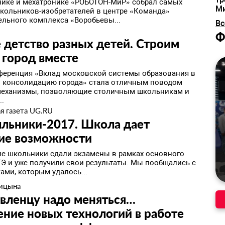
нике и мехатронике «РОБОТОН-МиР» собрал самых
М
кольников-изобретателей в центре «Команда»
ельного комплекса «Воробьевы...
Вс
а
Ф
детство разных детей. Строим
 город вместе
ференция «Вклад московской системы образования в
и консолидацию города» стала отличным поводом
механизмы, позволяющие столичным школьникам и
..
я газета UG.RU
лльники-2017. Школа дает
ие возможности
е школьники сдали экзамены в рамках основного
ГЭ и уже получили свои результаты. Мы пообщались с
ами, которым удалось...
пицына
вленцу надо меняться…
ние новых технологий в работе