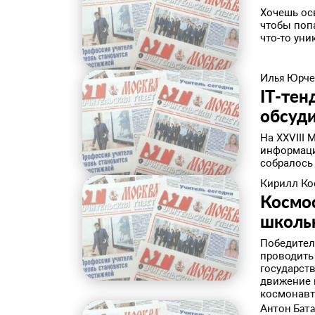
Хочешь ос
чтобы поп
что-то уни
Илья Юрче
IT-тен
обсуд
На XXVIII
информаци
собралось 
Кирилл Ко
Космос
школьн
Победител
проводить
государст
движение 
космонавт
Антон Бат