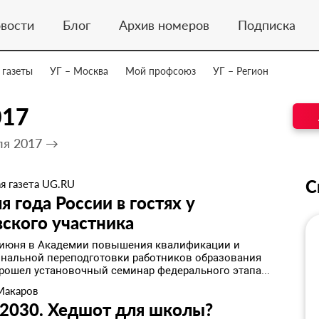
вости
Блог
Архив номеров
Подписка
 газеты
УГ – Москва
Мой профсоюз
УГ – Регион
017
ля 2017 →
С
я газета UG.RU
я года России в гостях у
ского участника
7 июня в Академии повышения квалификации и
нальной переподготовки работников образования
рошел установочный семинар федерального этапа...
Макаров
2030. Хедшот для школы?