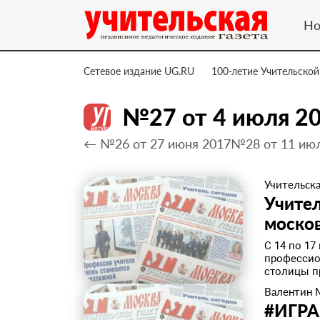
Но
Сетевое издание UG.RU
100-летие Учительской
№27 от 4 июля 2
← №26 от 27 июня 2017
№28 от 11 ию
Учительска
Учител
москов
С 14 по 1
профессио
столицы п
Валентин 
#ИГРА