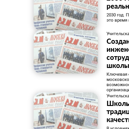
реальн
2030 год. 
это время
Учительска
Созда
инжен
сотруд
школ
Ключевая 
московско
возможнос
организаци
Учительска
Школьн
традиц
качест
В условия