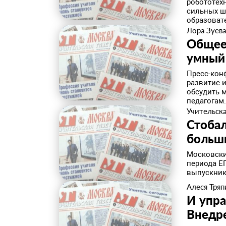
робототех
сильных ш
образоват
Лора Зуев
Общее 
умный
Пресс-кон
развитие 
обсудить 
педагогам.
Учительска
Стоба
больш
Московски
периода Е
выпускник
Алеся Тря
И упра
Внедре