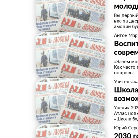
молод
Вы первый
вас за дв
эмоции буд
Антон Мар
Воспит
соврем
«Зачем мне
Как часто 
вопросы...
Учительска
Школа-
возмо
Ученик-203
Атлас нов
«Школа буд
Юрий Сер
2030 г