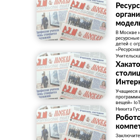
Ресурс
орган
модел
В Москве 
ресурсные
детей с о
«Ресурсная
Учительска
Хакато
столиц
Интер
Учащиеся 
программн
вещей» IoT
Никита Гус
Робото
компе
Заключите