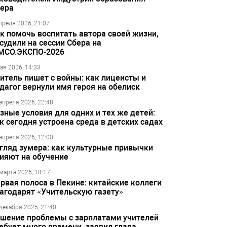
ера
преля 2026, 21:07
к помочь воспитать автора своей жизни,
судили на сессии Сбера на
МСО.ЭКСПО-2026
ая 2026, 14:33
итель пишет с войны: как лицеисты и
дагог вернули имя героя на обелиск
апреля 2026, 22:48
зные условия для одних и тех же детей:
к сегодня устроена среда в детских садах
апреля 2026, 12:00
гляд зумера: как культурные привычки
ияют на обучение
марта 2026, 18:17
рвая полоса в Пекине: китайские коллеги
агодарят «Учительскую газету»
декабря 2025, 21:40
шение проблемы с зарплатами учителей
ебует много времени, заявил глава