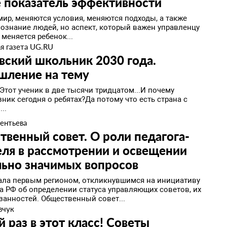
 показатель эффективности
мир, меняются условия, меняются подходы, а также
сознание людей, но аспект, который важен управленцу
- меняется ребенок...
я газета UG.RU
ский школьник 2030 года.
шление на тему
Этот ученик в две тысячи тридцатом...И почему
ник сегодня о ребятах?Да потому что есть страна с
..
ентьева
венный совет. О роли педагога-
ля в рассмотрении и освещении
льно значимых вопросов
ала первым регионом, откликнувшимся на инициативу
а РФ об определении статуса управляющих советов, их
занностей. Общественный совет...
вчук
 раз в этот класс! Советы