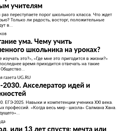
ым учителям
 раз переступаете порог школьного класса. Что ждет
ерью? Только ли радость, восторг, положительные
ут в...
ков
ание ума. Чему учить
енного школьника на уроках?
 изучать это?», «Где мне это пригодится в жизни?»
последнее время приходится отвечать на такие
 Общество...
я газета UG.RU
2030. Акселератор идей и
жностей
0. ЕГЭ-2025. Навыки и компетенции ученика XXI века.
ых профессий. «Когда весь мир - школа» Салмана Хана.
ущего»...
еда
од, или 13 лет спустя: мечта или