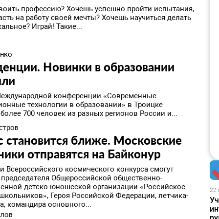
воить профессию? Хочешь успешно пройти испытания,
асть на работу своей мечты? Хочешь научиться делать
кальное? Играй! Такие...
нко
денции. Новинки в образовании
или
 Международной конференции «Современные
онные технологии в образовании» в Троицке
более 700 человек из разных регионов России и...
стров
 становится ближе. Московские
ики отправятся на Байконур
и Всероссийского космического конкурса смогут
 председателя Общероссийской общественно-
венной детско-юношеской организации «Российское
22 
школьников», Героя Российской Федерации, летчика-
Уч
а, командира основного...
ин
алов
ру