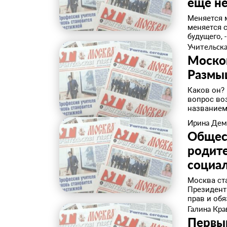
еще не
Меняется 
меняется 
будущего, 
Учительска
Москов
Размы
Каков он? 
вопрос воз
названием.
Ирина Дем
Общест
родите
социа
Москва ст
Президент
прав и обя
Галина Кра
Первый