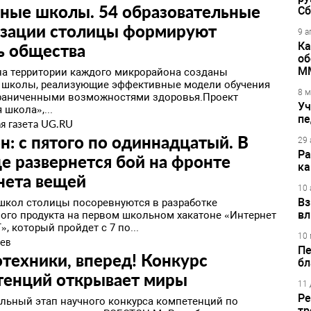
ные школы. 54 образовательные
Сб
изации столицы формируют
9 а
Ка
ь общества
об
М
на территории каждого микрорайона созданы
 школы, реализующие эффективные модели обучения
8 м
граниченными возможностями здоровья.Проект
Уч
 школа»,...
пе
я газета UG.RU
н: с пятого по одиннадцатый. В
29 
Ра
е развернется бой на фронте
ка
нета вещей
10 
Вз
школ столицы посоревнуются в разработке
вл
ого продукта на первом школьном хакатоне «Интернет
», который пройдет с 7 по...
10 
ев
Пе
техники, вперед! Конкурс
бл
тенций открывает миры
11 
Ре
льный этап научного конкурса компетенций по
тр