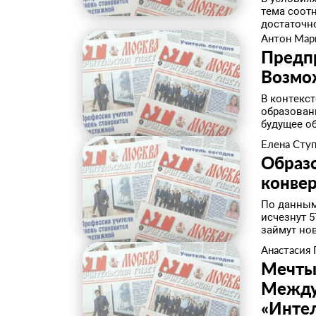
тема соот
достаточн
Антон Мар
Предп
Возмо
В контекс
образован
будущее об
Елена Сту
Образо
конве
По данным 
исчезнут 
займут нов
Анастасия 
Мечты,
Между
«Инте