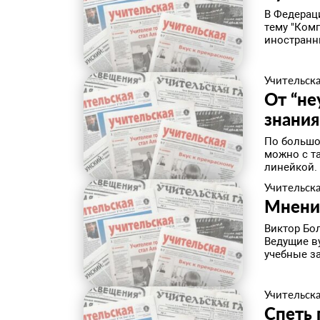
В Федерац
тему "Ком
иностранны
Учительска
От “не
знания
По большо
можно с та
линейкой. 
Учительска
Мнени
Виктор Бо
Ведущие ву
учебные за
Учительска
Спеть 