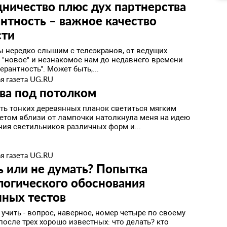
ничество плюс дух партнерства
нтность – важное качество
сти
ы нередко слышим с телеэкранов, от ведущих
 "новое" и незнакомое нам до недавнего времени
ерантность". Может быть,...
я газета UG.RU
ва под потолком
ть тонких деревянных планок светиться мягким
етом вблизи от лампочки натолкнула меня на идею
ния светильников различных форм и...
я газета UG.RU
 или не думать? Попытка
логического обоснования
чных тестов
 учить - вопрос, наверное, номер четыре по своему
осле трех хорошо известных: что делать? кто