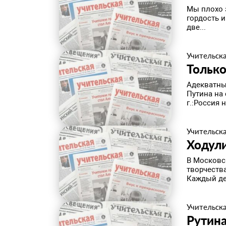
Мы плохо 
гордость и
две...
Учительска
Тольк
Адекватны
Путина на
г.:Россия н
Учительска
Ходул
В Московс
творчеств
Каждый де
Учительска
Рутина