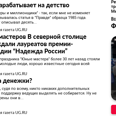
Ре
зарабатывает на детство
тр
М
ры и миллионщики" - так, если мне не изменяет
зывалась статья в "Правде" образца 1985 года.
Вс
 описывал десять...
Ф
я газета UG.RU
мастеров В северной столице
дали лауреатов премии-
ндии “Надежда России”
праздника "Юные мастера" более 30 лет назад стояли
 молодые люди, хорошо известные сегодня всей
я газета UG.RU
а денежки?
, судя по всему, никто никаких дополнительных
а поддержку ведущих выделять не собирается. Ну не
ены они в...
я газета UG.RU