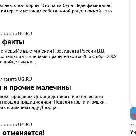
знаем свои корни. Это наша беда. Ведь фамильная
 интерес к истокам собственной родословной - это
я газета UG.RU
о факты
е мерыИз выступления Президента России В.В.
 совещании с членами правительства 28 октября 2002
е пойдет ни на...
я газета UG.RU
и и прочие малечины
ком городском Дворце детского и юношеского
а прошла традиционная "Неделя игры и игрушки".
нь в зимнем саду Дворца...
я газета UG.RU
22 
 отменяется!
Уч