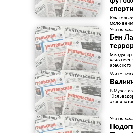
футбо
спорт
Как только
мало внима
Учительска
Бен Ла
терро
Междунаро
ясно посл
арабского 
Учительска
Велик
В Музее с
"Сальвадор
экспонатов
Учительска
Подоп