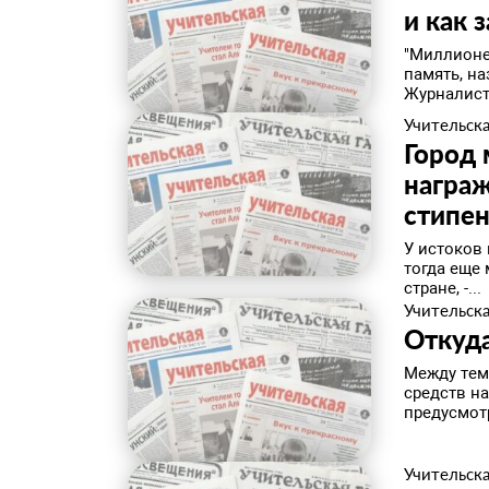
и как 
"Миллионе
память, на
Журналист
Учительска
Город 
награж
стипе
У истоков 
тогда еще
стране, -...
Учительска
Откуд
Между тем
средств н
предусмотр
Учительска