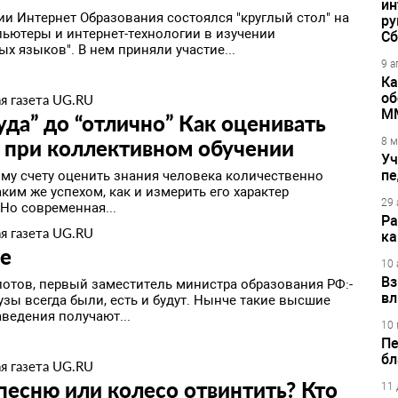
ин
ии Интернет Образования состоялся "круглый стол" на
ру
пьютеры и интернет-технологии в изучении
Сб
х языков". В нем приняли участие...
9 а
Ка
об
я газета UG.RU
М
уда” до “отлично” Как оценивать
 при коллективном обучении
8 м
Уч
пе
му счету оценить знания человека количественно
ким же успехом, как и измерить его характер
29 
Но современная...
Ра
я газета UG.RU
ка
е
10 
Вз
лотов, первый заместитель министра образования РФ:-
вл
зы всегда были, есть и будут. Нынче такие высшие
ведения получают...
10 
Пе
бл
я газета UG.RU
песню или колесо отвинтить? Кто
11 