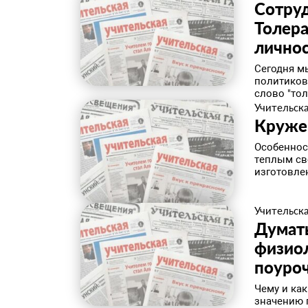
Сотруд
Толера
лично
Сегодня м
политиков
слово "тол
Учительска
Круже
Особеннос
теплым св
изготовле
Учительска
Думать
физио
поуро
Чему и как
значению п