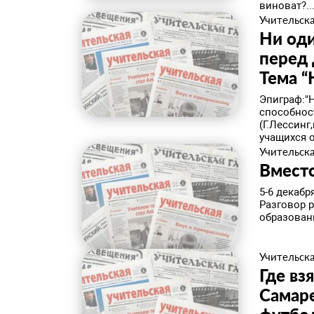
виноват?..
Учительска
Ни оди
перед 
Тема “
Эпиграф:"Н
способнос
(Г.Лессинг
учащихся о
Учительска
Вмест
5-6 декабр
Разговор 
образовани
Учительска
Где вз
Самаре