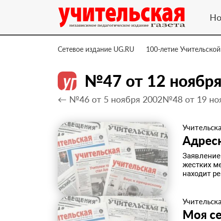
Но
Сетевое издание UG.RU
100-летие Учительской
№47 от 12 ноября
← №46 от 5 ноября 2002
№48 от 19 но
Учительска
Адресн
Заявление
жестких ме
находит р
Учительска
Моя с