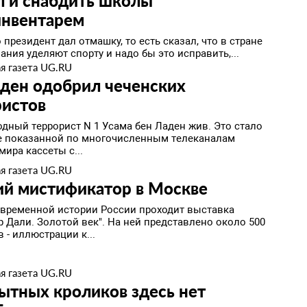
л и снабдить школы
инвентарем
 президент дал отмашку, то есть сказал, что в стране
ния уделяют спорту и надо бы это исправить,...
я газета UG.RU
ден одобрил чеченских
ристов
дный террорист N 1 Усама бен Ладен жив. Это стало
е показанной по многочисленным телеканалам
мира кассеты с...
я газета UG.RU
ий мистификатор в Москве
овременной истории России проходит выставка
 Дали. Золотой век". На ней представлено около 500
 - иллюстрации к...
я газета UG.RU
ытных кроликов здесь нет