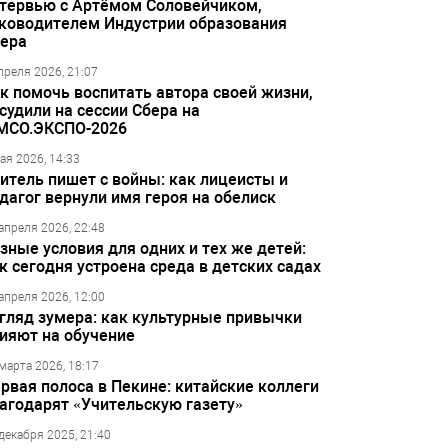
тервью с Артёмом Соловейчиком,
ководителем Индустрии образования
ера
преля 2026, 21:07
к помочь воспитать автора своей жизни,
судили на сессии Сбера на
МСО.ЭКСПО-2026
ая 2026, 14:33
итель пишет с войны: как лицеисты и
дагог вернули имя героя на обелиск
апреля 2026, 22:48
зные условия для одних и тех же детей:
к сегодня устроена среда в детских садах
апреля 2026, 12:00
гляд зумера: как культурные привычки
ияют на обучение
марта 2026, 18:17
рвая полоса в Пекине: китайские коллеги
агодарят «Учительскую газету»
декабря 2025, 21:40