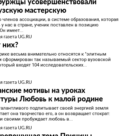
буржцы усовершенствовали
узскую мастерскую
 членов ассоциации, в системе образования, которая
у нас в стране, ученик поставлен в позицию
Он имеет...
я газета UG.RU
у них?
ике весьма внимательно относятся к "элитным
ам сформирован так называемый сектор вузовской
оторый входят 104 исследовательских...
я газета UG.RU
нские мотивы на уроках
атуры Любовь к малой родине
талантливого подпитывает своей энергией земля
тает она творчество его, а он возвращает стократ:
и своими пробуждает любовь в...
я газета UG.RU
репещущая тема Причины