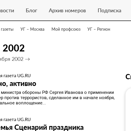
вости
Блог
Архив номеров
Подписка
 газеты
УГ – Москва
Мой профсоюз
УГ – Регион
 2002
ября 2002 →
С
я газета UG.RU
о, активно
 министра обороны РФ Сергея Иванова о применении
р против террористов, сделанное им в начале ноября,
еальное воплощение...
я газета UG.RU
емья Сценарий праздника