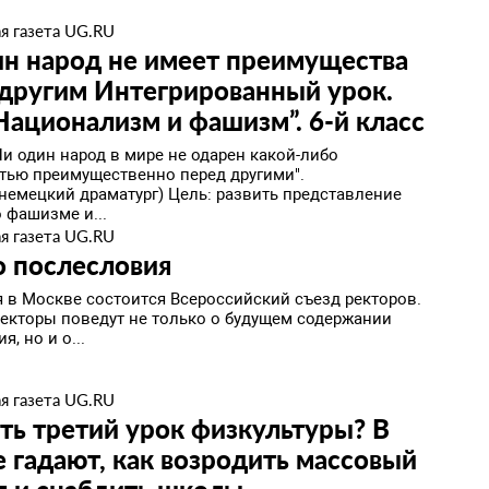
.
я газета UG.RU
н народ не имеет преимущества
другим Интегрированный урок.
Национализм и фашизм”. 6-й класс
и один народ в мире не одарен какой-либо
тью преимущественно перед другими".
,немецкий драматург) Цель: развить представление
 фашизме и...
я газета UG.RU
о послесловия
я в Москве состоится Всероссийский съезд ректоров.
ректоры поведут не только о будущем содержании
я, но и о...
я газета UG.RU
ять третий урок физкультуры? В
 гадают, как возродить массовый