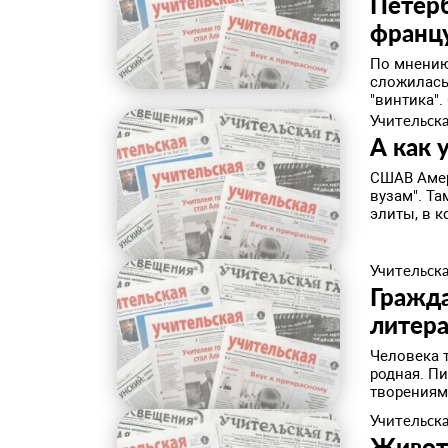
Петер
франц
По мнению
сложилась 
"винтика". 
Учительска
А как 
СШАВ Амер
вузам". Т
элиты, в к
Учительска
Гражда
литер
Человека 
родная. Пи
творениям
Учительска
Живот