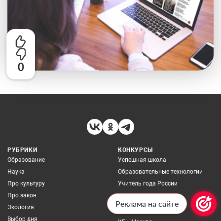
0
РУБРИКИ
КОНКУРСЫ
Образование
Успешная школа
Наука
Образовательные технологии
Про культуру
Учитель года России
Про закон
ИЗДАНИЯ
Реклама на сайте
Экология
Сетевое издание UG.RU
Выбор дня