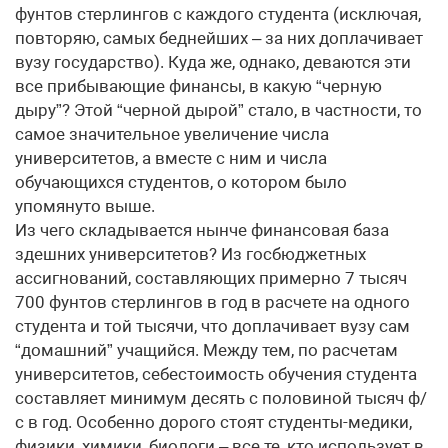
фунтов стерлингов с каждого студента (исключая,
повторяю, самых беднейших – за них доплачивает
вузу государство). Куда же, однако, деваются эти
все прибывающие финансы, в какую “черную
дыру”? Этой “черной дырой” стало, в частности, то
самое значительное увеличение числа
университетов, а вместе с ним и числа
обучающихся студентов, о котором было
упомянуто выше.
Из чего складывается нынче финансовая база
здешних университетов? Из госбюджетных
ассигнований, составляющих примерно 7 тысяч
700 фунтов стерлингов в год в расчете на одного
студента и той тысячи, что доплачивает вузу сам
“домашний” учащийся. Между тем, по расчетам
университетов, себестоимость обучения студента
составляет минимум десять с половиной тысяч ф/
с в год. Особенно дорого стоят студенты-медики,
физики, химики, биологи – все те, кто использует в