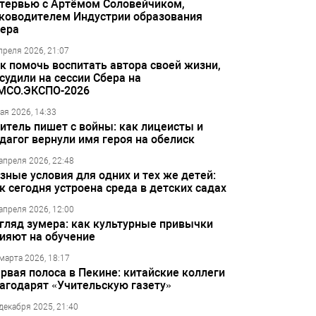
тервью с Артёмом Соловейчиком,
ководителем Индустрии образования
ера
преля 2026, 21:07
к помочь воспитать автора своей жизни,
судили на сессии Сбера на
МСО.ЭКСПО-2026
ая 2026, 14:33
итель пишет с войны: как лицеисты и
дагог вернули имя героя на обелиск
апреля 2026, 22:48
зные условия для одних и тех же детей:
к сегодня устроена среда в детских садах
апреля 2026, 12:00
гляд зумера: как культурные привычки
ияют на обучение
марта 2026, 18:17
рвая полоса в Пекине: китайские коллеги
агодарят «Учительскую газету»
декабря 2025, 21:40