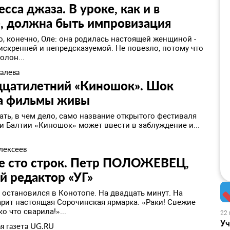
сса джаза. В уроке, как и в
, должна быть импровизация
о, конечно, Оле: она родилась настоящей женщиной -
 искренней и непредсказуемой. Не повезло, потому что
олон...
алева
дцатилетний «Киношок». Шок
 а фильмы живы
ать, в чем дело, само название открытого фестиваля
 и Балтии «Киношок» может ввести в заблуждение и...
лексеев
е сто строк. Петр ПОЛОЖЕВЕЦ,
й редактор «УГ»
 остановился в Конотопе. На двадцать минут. На
арит настоящая Сорочинская ярмарка. «Раки! Свежие
ко что сварила!»...
22 
Уч
я газета UG.RU