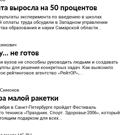
та выросла на 50 процентов
зультаты эксперимента по введению в школах
й оплаты труда обсудили в Западном управлении
тва образования и науки Самарской области...
симович
у… не готов
и вузов не способны руководить людьми и создавать
руппы для решения конкретных задач. Как выяснило
е рейтинговое агентство «РейтОР»,...
 Симонов
ра малой ракетки
оября в Санкт-Петербурге пройдет Фестиваль
го тенниса «Праздник. Спорт. Здоровье-2006», который
тоящим подарком для всех...