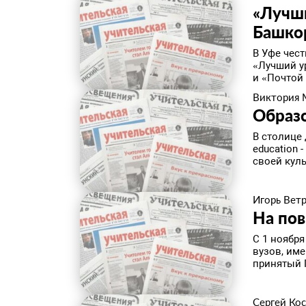
«Лучш
Башко
В Уфе чес
«Лучший у
и «Почтой 
Виктория 
Образо
В столице 
education 
своей куль
Игорь Вет
На пов
С 1 ноябр
вузов, им
принятый 
Сергей Ко