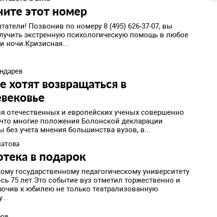
ите этот номер
татели! Позвонив по номеру 8 (495) 626-37-07, вы
лучить экстренную психологическую помощь в любое
и ночи.Кризисная...
ндарев
е хотят возвращаться в
евековье
ля отечественных и европейских ученых совершенно
 что многие положения Болонской декларации
 без учета мнения большинства вузов, в...
латова
тека в подарок
ому государственному педагогическому университету
сь 75 лет.Это событие вуз отметил торжественно и
урочив к юбилею не только театрализованную
...
ров