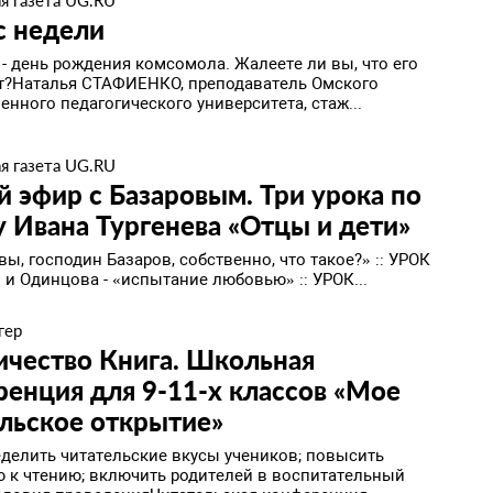
я газета UG.RU
с недели
 - день рождения комсомола. Жалеете ли вы, что его
т?Наталья СТАФИЕНКО, преподаватель Омского
енного педагогического университета, стаж...
я газета UG.RU
 эфир с Базаровым. Три урока по
 Ивана Тургенева «Отцы и дети»
вы, господин Базаров, собственно, что такое?» :: УРОК
 и Одинцова - «испытание любовью» :: УРОК...
гер
ичество Книга. Школьная
енция для 9-11-х классов «Мое
льское открытие»
еделить читательские вкусы учеников; повысить
 к чтению; включить родителей в воспитательный