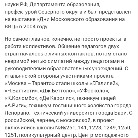
науки РФ, Департамента образования,
префектурой Северного округа и был представлен
на выставке «Дни Московского образования на
ВВЦ» в 2004 году.
Но самое главное, конечно, не просто проекты, а
работа коллективов. Общение педагогов двух
стран началось с личных контактов, потом стало
незримой нитью симпатий между педагогами и
руководителями образовательных учреждений. С
итальянской стороны участниками проекта
«Москва – Таранто» стали школы «Г.Галилей»,
«Ч.Баттисти», «Дж.Беттоло», «У.Фосколо»,
«К.Коломбо», «Де Каролис», техникум-лицей
«А.Риги», техникум гостиничного хозяйства города
Лепорано, Технический университет города Бари. С
российской, вернее, с московской, в проект
включились школы №№251, 141, 1223, 1249, 1250,
1251, поликультурный центр, Центр молодежного