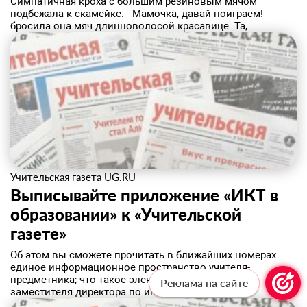
Симпатичная кроха с большим резиновым мячом
подбежала к скамейке. - Мамочка, давай поиграем! -
бросила она мяч длинноволосой красавице. Та,...
Учительская газета UG.RU
Выписывайте приложение «ИКТ в
образовании» к «Учительской
газете»
Об этом вы сможете прочитать в ближайших номерах:
единое информационное пространство учителя-
предметника; что такое электронное портфолио
Реклама на сайте
заместителя директора по информатизации;...