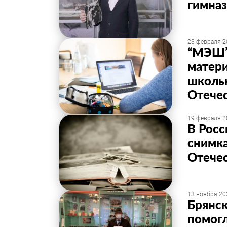
гимназ
23 февраля 2
“МЭШ”
матери
школь
Отече
19 февраля 2
В Росс
снимк
Отече
13 ноября 20
Брянск
помогл