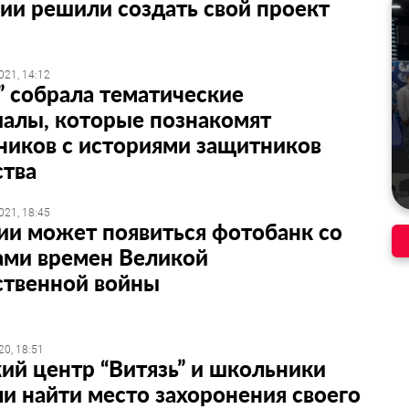
ии решили создать свой проект
021, 14:12
 собрала тематические
алы, которые познакомят
ников с историями защитников
ства
021, 18:45
ии может появиться фотобанк со
ами времен Великой
ственной войны
20, 18:51
ий центр “Витязь” и школьники
и найти место захоронения своего