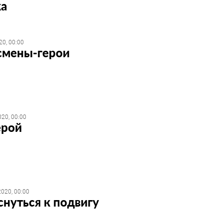
ка
20, 00:00
смены-герои
20, 00:00
ерой
020, 00:00
нуться к подвигу