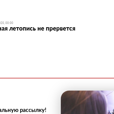
20, 00:00
ая летопись не прервется
альную рассылку!