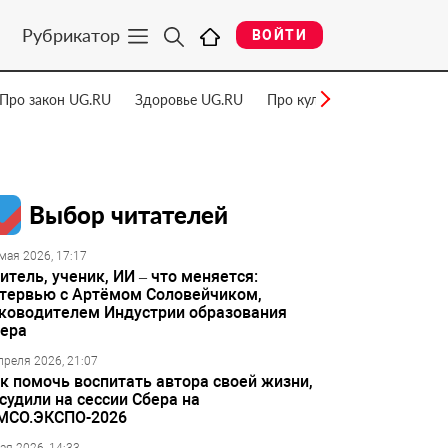
Рубрикатор
ВОЙТИ
Про закон UG.RU
Здоровье UG.RU
Про культуру UG.RU
Нау
Выбор читателей
мая 2026, 17:17
итель, ученик, ИИ – что меняется:
тервью с Артёмом Соловейчиком,
ководителем Индустрии образования
ера
преля 2026, 21:07
к помочь воспитать автора своей жизни,
судили на сессии Сбера на
МСО.ЭКСПО-2026