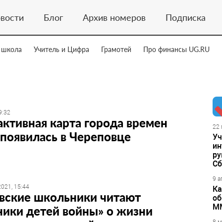
вости
Блог
Архив номеров
Подписка
 школа
Учитель и Цифра
Грамотей
Про финансы UG.RU
9:32
ктивная карта города времен
22 
появилась в Череповце
Уч
ин
ру
Сб
9 а
021, 15:44
Ка
вские школьники читают
об
М
ики детей войны» о жизни