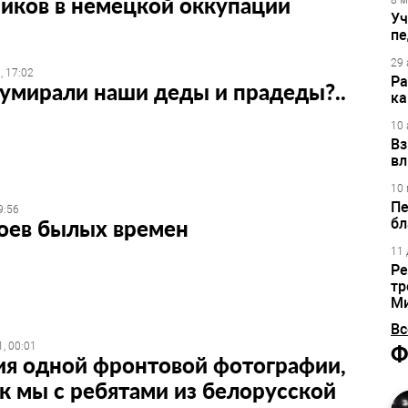
иков в немецкой оккупации
8 м
Уч
пе
29 
, 17:02
Ра
 умирали наши деды и прадеды?..
ка
10 
Вз
вл
10 
Пе
9:56
роев былых времен
бл
11 
Ре
тр
М
Вс
, 00:01
Ф
ия одной фронтовой фотографии,
к мы с ребятами из белорусской