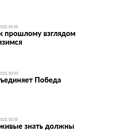
020, 00:00
к прошлому взглядом
изимся
020, 00:00
бъединяет Победа
020, 00:00
 живые знать должны