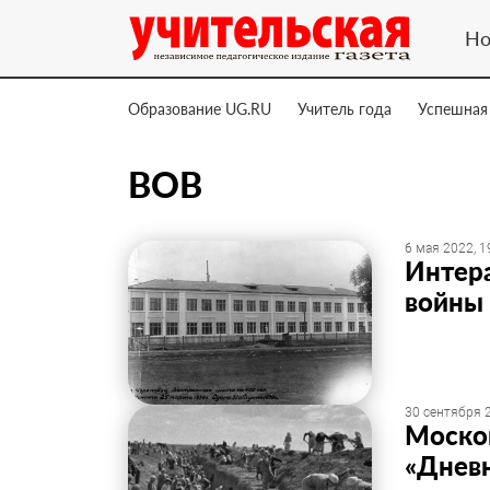
Но
Образование UG.RU
Учитель года
Успешная
ВОВ
6 мая 2022, 1
Интера
войны 
30 сентября 2
Моско
«Дневн