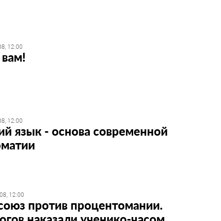
8, 12:00
 вам!
8, 12:00
ий язык - основа современной
оматии
08, 12:00
оюз против процентомании.
огов наказали ученико-часом