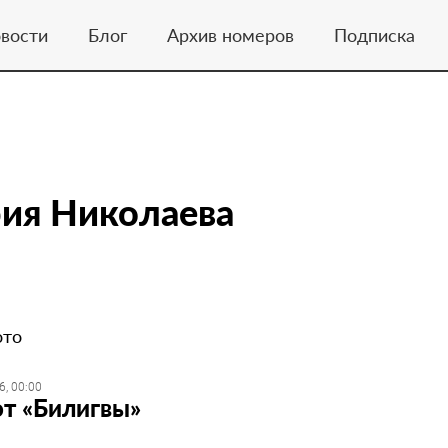
вости
Блог
Архив номеров
Подписка
ия Николаева
ото
6, 00:00
 от «Билигвы»