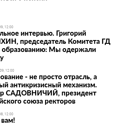
9, 12:00
льное интервью. Григорий
ИН, председатель Комитета ГД
 образованию: Мы одержали
у
09, 12:00
ование - не просто отрасль, а
й антикризисный механизм.
ор САДОВНИЧИЙ, президент
йского союза ректоров
8, 12:00
 вам!