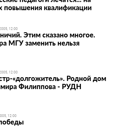
х повышения квалификации
2005, 12:00
ничий. Этим сказано многое.
ра МГУ заменить нельзя
2005, 12:00
тр-«долгожитель». Родной дом
мира Филиппова - РУДН
005, 12:00
победы