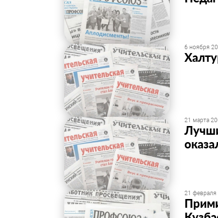
6 ноября 20
Халту
21 марта 20
Лучши
оказа
21 февраля 
Прими
Кузба