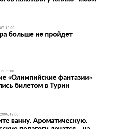
07, 12:00
ра больше не пройдет
06, 12:00
е «Олимпийские фантазии»
лись билетом в Турин
2006, 12:00
те ванну. Ароматическую.
сские педагоги лечатся... на