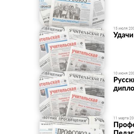
15 июля 200
Удачи
10 июня 200
Русск
дипл
11 марта 20
Профс
Педаг