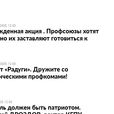
2005, 12:00
денная акция . Профсоюзы хотят
 но их заставляют готовиться к
2005, 12:00
т «Радуги». Дружите со
нческими профкомами!
05, 12:00
ль должен быть патриотом.