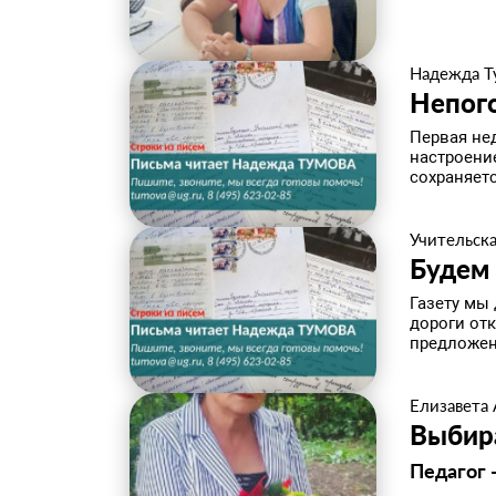
Надежда Т
Непого
Первая не
настроени
сохраняетс
Учительска
Будем
Газету мы
дороги отк
предложени
Елизавета
Выбир
Педагог 