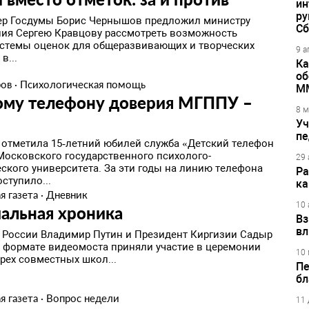
ин
ру
ер Госдумы Борис Чернышов предложил министру
Сб
ия Сергею Кравцову рассмотреть возможность
стемы оценок для общеразвивающих и творческих
9 а
в...
Ка
об
ров
·
Психологическая помощь
М
ому телефону доверия МГППУ –
8 м
Уч
пе
я отметила 15‑летний юбилей служба «Детский телефон
Московского государственного психолого-
29 
еского университета. За эти годы на линию телефона
Ра
ступило...
ка
я газета
·
Дневник
10 
альная хроника
Вз
вл
 России Владимир Путин и Президент Киргизии Садыр
 формате видеомоста приняли участие в церемонии
10 
рех совместных школ...
Пе
бл
я газета
·
Вопрос недели
11 