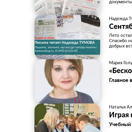
документы
Надежда Т
Сентя
Лето остал
Спасибо н
добрых вст
Мария Гол
«Беск
Главное 
Наталья А
Играя 
Учебный 