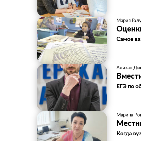
Мария Гол
Оценки
Самое ва
Алихан Ди
Вмест
ЕГЭ по 
Марина Ро
Местн
Когда ву