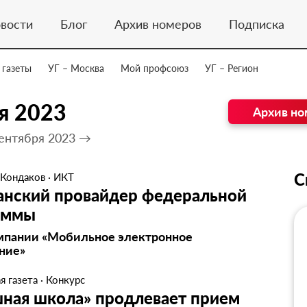
вости
Блог
Архив номеров
Подписка
 газеты
УГ – Москва
Мой профсоюз
УГ – Регион
я 2023
Архив но
ентября 2023 →
С
 Кондаков
·
ИКТ
анский провайдер федеральной
аммы
мпании «Мобильное электронное
ние»
я газета
·
Конкурс
шная школа» продлевает прием