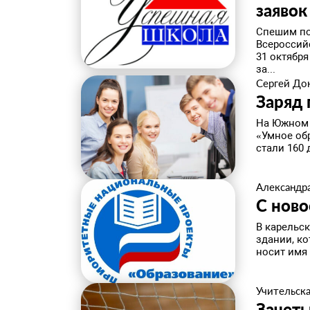
заявок
Спешим по
Всероссий
31 октябр
за...
Сергей До
Заряд 
На Южном 
«Умное обр
стали 160 
Александр
С ново
В карельс
здании, к
носит имя 
Учительска
Зачеты