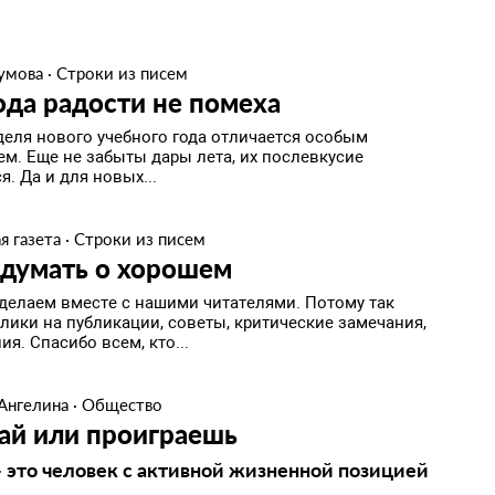
умова
·
Строки из писем
да радости не помеха
деля нового учебного года отличается особым
ем. Еще не забыты дары лета, их послевкусие
я. Да и для новых...
я газета
·
Строки из писем
 думать о хорошем
 делаем вместе с нашими читателями. Потому так
лики на публикации, советы, критические замечания,
я. Спасибо всем, кто...
 Ангелина
·
Общество
ай или проиграешь
- это человек с активной жизненной позицией