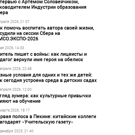
тервью с Артёмом Соловейчиком,
ководителем Индустрии образования
ера
преля 2026, 21:07
к помочь воспитать автора своей жизни,
судили на сессии Сбера на
МСО.ЭКСПО-2026
ая 2026, 14:33
итель пишет с войны: как лицеисты и
дагог вернули имя героя на обелиск
апреля 2026, 22:48
зные условия для одних и тех же детей:
к сегодня устроена среда в детских садах
апреля 2026, 12:00
гляд зумера: как культурные привычки
ияют на обучение
марта 2026, 18:17
рвая полоса в Пекине: китайские коллеги
агодарят «Учительскую газету»
декабря 2025, 21:40