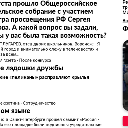
густа прошло Общероссийское
Ре
тр
льское собрание с участием
М
тра просвещения РФ Сергея
Вс
ва. А какой вопрос вы задали,
Ф
ы у вас была такая возможность?
ПЛУГАРЕВ, отец двоих школьников, Воронеж: - Я
й город и внимательно слежу в теленовостях и
за всем,...
я газета
·
После конкурса
е ладошки дружбы
кие «пеликаны» расправляют крылья
лексютина
·
Сотрудничество
ном языке
но в Санкт-Петербурге прошел саммит «Россия -
На его площадке были подписаны учредительные