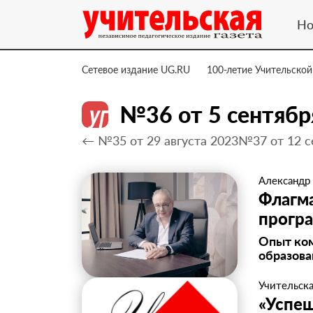
Но
Сетевое издание UG.RU
100-летие Учительской
№36 от 5 сентябр
← №35 от 29 августа 2023
№37 от 12 с
Александр
Флагм
прогр
Опыт ко
образова
Учительска
«Успе