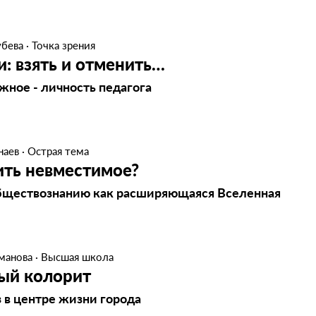
убева
·
Точка зрения
: взять и отменить…
жное - личность педагога
наев
·
Острая тема
ить невместимое?
обществознанию как расширяющаяся Вселенная
манова
·
Высшая школа
ый колорит
з в центре жизни города