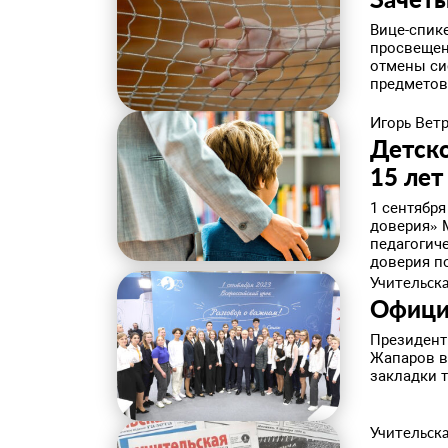
Вице-спик
просвещен
отмены си
предметов 
Игорь Вет
Детск
15 лет
1 сентябр
доверия» 
педагогич
доверия по
Учительска
Офици
Президент
Жапаров в
закладки т
Учительска