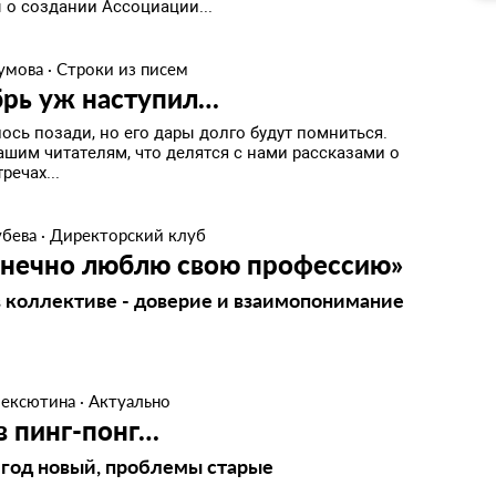
 о создании Ассоциации...
умова
·
Строки из писем
брь уж наступил…
ось позади, но его дары долго будут помниться.
ашим читателям, что делятся с нами рассказами о
речах...
убева
·
Директорский клуб
онечно люблю свою профессию»
в коллективе - доверие и взаимопонимание
лексютина
·
Актуально
в пинг-понг…
год новый, проблемы старые