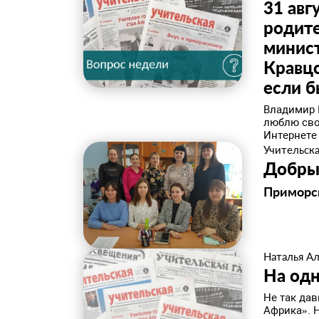
31 ав
родите
минис
Кравцо
если б
Владимир 
люблю сво
Интернете 
Учительска
Добры
Приморс
Наталья А
На од
Не так дав
Африка». 