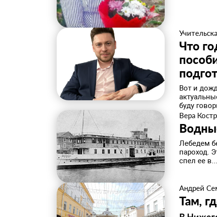
Учительска
Что го
пособ
подгот
Вот и дож
актуальны
буду говори
Вера Кост
Водны
Лебедем б
пароход. 
спел ее в..
Андрей Се
Там, г
В Нижег