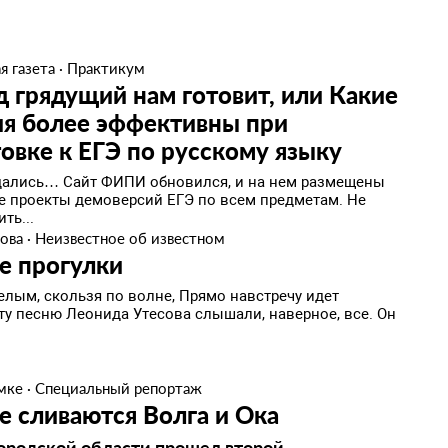
я газета
·
Практикум
д грядущий нам готовит, или Какие
ия более эффективны при
овке к ЕГЭ по русскому языку
дались… Сайт ФИПИ обновился, и на нем размещены
е проекты демоверсий ЕГЭ по всем предметам. Не
ть...
рова
·
Неизвестное об известном
е прогулки
елым, скользя по волне, Прямо навстречу идет
Эту песню Леонида Утесова слышали, наверное, все. Он
.
мке
·
Специальный репортаж
де сливаются Волга и Ока
ородской области прошел второй