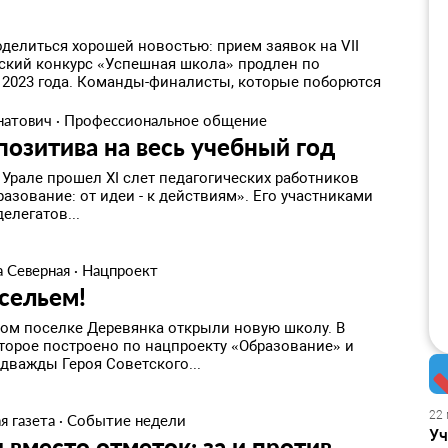
делиться хорошей новостью: прием заявок на VII
ский конкурс «Успешная школа» продлен по
я 2023 года. Команды-финалисты, которые поборются
натович
·
Профессиональное общение
позитива на весь учебный год
Урале прошел XI слет педагогических работников
азование: от идеи - к действиям». Его участниками
делегатов...
а Северная
·
Нацпроект
сельем!
ком поселке Деревянка открыли новую школу. В
оторое построено по нацпроекту «Образование» и
дважды Героя Советского...
22 
я газета
·
Событие недели
Уч
 вместо отметок: за и против