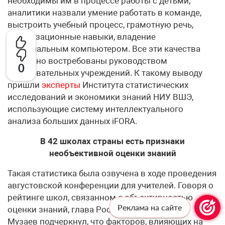
необходимы им в процессе работы с детьми,
аналитики назвали умение работать в команде,
выстроить учебный процесс, грамотную речь,
организационные навыки, владение
персональным компьютером. Все эти качества
особенно востребованы руководством
0
образовательных учреждений. К такому выводу
пришли
эксперты
Института статистических
исследований и экономики знаний НИУ ВШЭ,
использующие систему интеллектуального
анализа больших данных iFORA.
В 42 школах страны есть признаки
необъективной оценки знаний
Такая статистика была озвучена в ходе проведения
августовской конференции для учителей. Говоря о
рейтинге школ, связанном с объективностью
Реклама на сайте
оценки знаний, глава Рособрнадзора Анзор
Музаев подчеркнул, что факторов, влияющих на