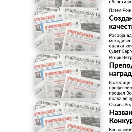
области ин
Павел Рож
Созда
качест
Рособрнад
методичес
оценки ка
будет Серг
Игорь Вет
Препо
наград
В столице
профессио
прошел Вс
включая р
Оксана Ро
Назван
Конку
Всероссий