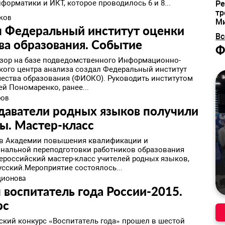
форматики и ИКТ, которое проводилось 6 и 8...
Ре
тр
ков
М
н Федеральный институт оценки
Вс
ва образования. ​Событие
Ф
зор на базе подведомственного Информационно-
кого центра анализа создал Федеральный институт
чества образования (ФИОКО). Руководить институтом
ей Пономаренко, ранее...
ров
даватели родных языков получили
ы. Мастер-класс
 в Академии повышения квалификации и
нальной переподготовки работников образования
ероссийский мастер-класс учителей родных языков,
усский.Мероприятие состоялось...
дионова
 воспитатель года России-2015. ​
рс
ский конкурс «Воспитатель года» прошел в шестой