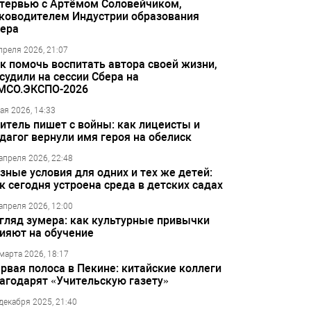
тервью с Артёмом Соловейчиком,
ководителем Индустрии образования
ера
преля 2026, 21:07
к помочь воспитать автора своей жизни,
судили на сессии Сбера на
МСО.ЭКСПО-2026
ая 2026, 14:33
итель пишет с войны: как лицеисты и
дагог вернули имя героя на обелиск
апреля 2026, 22:48
зные условия для одних и тех же детей:
к сегодня устроена среда в детских садах
апреля 2026, 12:00
гляд зумера: как культурные привычки
ияют на обучение
марта 2026, 18:17
рвая полоса в Пекине: китайские коллеги
агодарят «Учительскую газету»
декабря 2025, 21:40