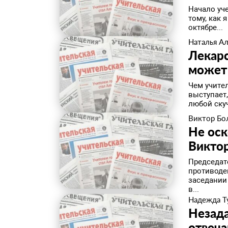
Начало уч
тому, как 
октябре...
Наталья А
Лекарс
может
Чем учите
выступает,
любой скуч
Виктор Бо
Не оск
Викто
Председат
противоде
заседании 
в...
Надежда Т
Незада
отвеч