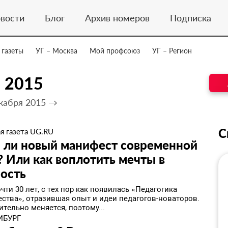
вости
Блог
Архив номеров
Подписка
 газеты
УГ – Москва
Мой профсоюз
УГ – Регион
 2015
кабря 2015 →
С
я газета UG.RU
 ли новый манифест современной
 Или как воплотить мечты в
ость
ти 30 лет, с тех пор как появилась «Педагогика
ества», отразившая опыт и идеи педагогов-новаторов.
тельно меняется, поэтому...
МБУРГ