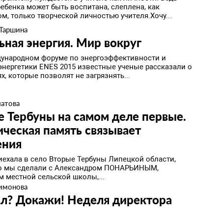
ебенка может быть воспитана, слеплена, как
м, только творческой личностью учителя.Хочу...
 Таршина
льная энергия. Мир вокруг
дународном форуме по энергоэффективности и
энергетики ENES 2015 известные ученые рассказали о
х, которые позволят не загрязнять...
латова
 Тербуны на самом деле первые.
ческая память связывает
ения
риехала в село Вторые Тербуны Липецкой области,
то мы сделали с Александром ПОНАРЬИНЫМ,
м местной сельской школы,...
имонова
л? Докажи! ​Неделя директора
ы