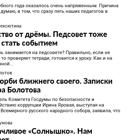
ебного года оказалось очень напряженным. Причина
я думаю, в том, что сразу пять наших педагогов в
лексютина
тво от дрёмы. Педсовет тоже
 стать событием
ль занимается на педсовете? Правильно, если не
 то проверяет тетради, готовится к уроку. Как и на
ной...
лотов
орби ближнего своего. ​Записки
ра Болотова
ель Комитета Госдумы по безопасности и
йствию коррупции Ирина Яровая, выступая на
Всемирного русского народного собора, заявила, что
умова
чливое «Солнышко». ​Нам
ают