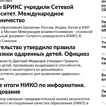
натович
ин
ы БРИКС учредили Сетевой
ру
Сб
ситет. ​Международное
9 а
дничество
Ка
об
образования Бразилии, России, Индии, Китая и ЮАР
М
 в Москве Меморандум взаимопонимания - основной
ьный документ Сетевого университета БРИКС.В...
8 м
р Симонов
Уч
ельство утвердило правила
пе
ржки одаренных детей. ​Официоз
29 
Ра
инистр Дмитрий Медведев утвердил Правила
ка
 детей, проявивших выдающиеся способности,
ения и мониторинга их дальнейшего
10 
Согласно документу для выявления одаренных...
Вз
ров
вл
 итоги НИКО по информатике. ​
10 
дование
Пе
бл
зор завершил предварительный анализ результатов
ного исследования качества образования (НИКО) в
11 