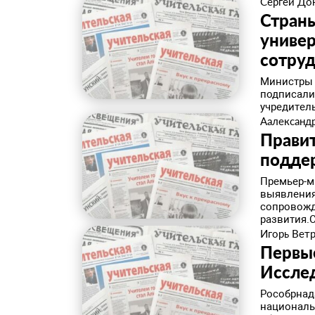
Сергей До
Стран
универ
сотру
Министры 
подписали
учредител
Аалександ
Правит
подде
Премьер-м
выявления
сопровожд
развития.
Игорь Вет
Первые
Иссле
Рособрнад
националь