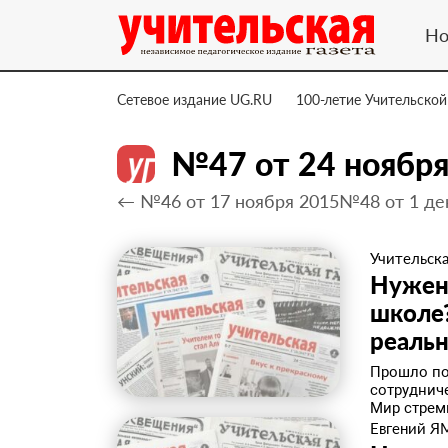
Но
Сетевое издание UG.RU
100-летие Учительской
№47 от 24 ноября
← №46 от 17 ноября 2015
№48 от 1 де
Учительска
Нужен
школе?
реальн
Прошло поч
сотруднич
Мир стреми
Евгений Я