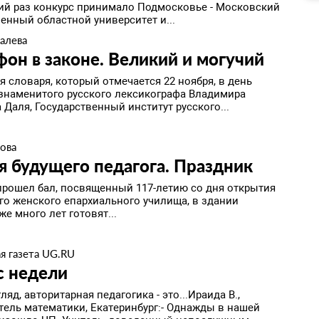
етий раз конкурс принимало Подмосковье - Московский
енный областной университет и...
алева
он в законе. Великий и могучий
я словаря, который отмечается 22 ноября, в день
знаменитого русского лексикографа Владимира
Даля, Государственный институт русского...
рова
я будущего педагога. Праздник
 прошел бал, посвященный 117-летию со дня открытия
го женского епархиального училища, в здании
же много лет готовят...
я газета UG.RU
с недели
ляд, авторитарная педагогика - это...Ираида В.,
тель математики, Екатеринбург:- Однажды в нашей