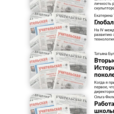
личность р
скульпторо
Екатерина
​Глоба
На IV меж
развитию 
технология
Татьяна Бу
Вторые
Истори
покол
Когда я п
первое, ч
директоро
Ольга Фил
Работа
школ