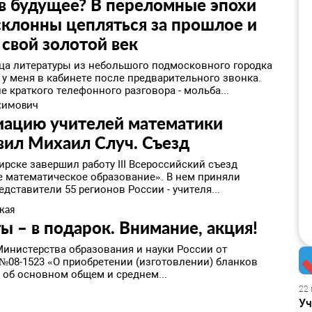
в будущее? В переломные эпохи
клонны цепляться за прошлое и
 свой золотой век
ца литературы из небольшого подмосковного городка
 у меня в кабинете после предварительного звонка.
 краткого телефонного разговора - мольба...
симович
иацию учителей математики
вил Михаил Случ. Съезд
рске завершил работу III Всероссийский съезд
 математическое образование». В нем приняли
едставители 55 регионов России - учителя...
кая
ы – в подарок. Внимание, акция!
Министерства образования и науки России от
 №08-1523 «О приобретении (изготовлении) бланков
 об основном общем и среднем...
22 
Уч