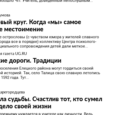
изошло ЧП. Учитель, доведенный непослушным...
умова
ый круг. Когда «мы» самое
ое местоимение
е острословы (с чувством юмора у жителей славного
орода все в порядке) коллективу Центра психолого-
циального сопровождения детей дали меткое...
я газета UG.RU
ие дороги. Традиции
поселения Елецкого района могут гордиться своей
ой историей. Так, село Талица свою славную летопись
1592 года. Тут...
Царегородцева
а судьбы. Счастлив тот, кто сумел
дело своей жизни
прежнему нуждается в учителе как личности. Ведь