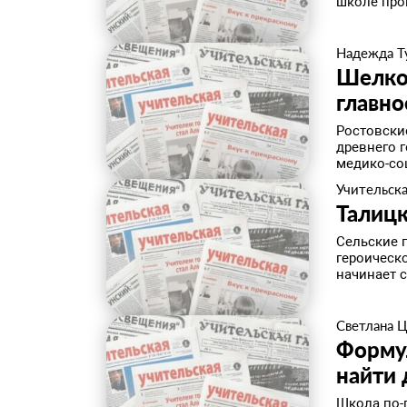
школе про
Надежда Т
Шелков
главн
Ростовски
древнего г
медико-со
Учительска
Талицк
Сельские 
героическ
начинает с 
Светлана 
Формул
найти 
Школа по-