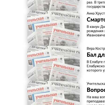
раз. В тр
государств
Анна Хруст
Смартф
В канун Дн
рождения 
Ивановича 
Вера Кост
Бал дл
В Елабуге
Елабужско
которого у
Учительска
Вопро
На ваш взг
преподава