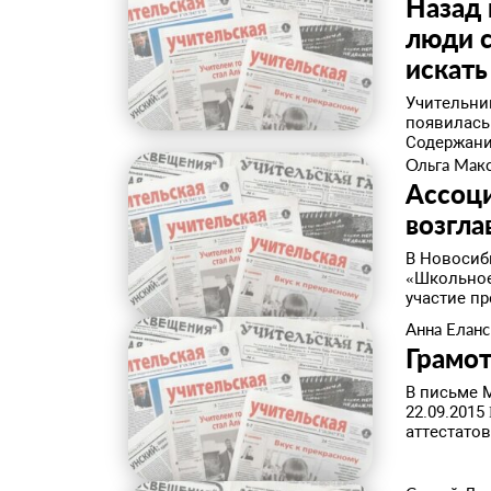
Назад 
люди с
искать
Учительни
появилась
Содержание
Ольга Мак
Ассоц
возгла
В Новосиби
«Школьное
участие пр
Анна Еланс
Грамот
В письме 
22.09.2015
аттестатов