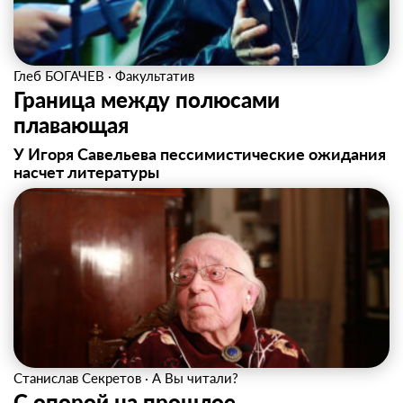
Глеб БОГАЧЕВ
·
Факультатив
Граница между полюсами
плавающая
У Игоря Савельева пессимистические ожидания
насчет литературы
Станислав Секретов
·
А Вы читали?
С опорой на прошлое