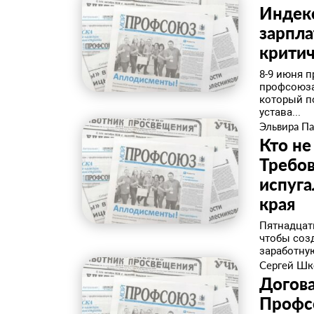
Индекс
зарпла
крити
8-9 июня 
профсоюза
который п
устава...
Эльвира П
Кто не
Требо
испуга
края
Пятнадцат
чтобы соз
заработную
Сергей Шк
Догова
Профс