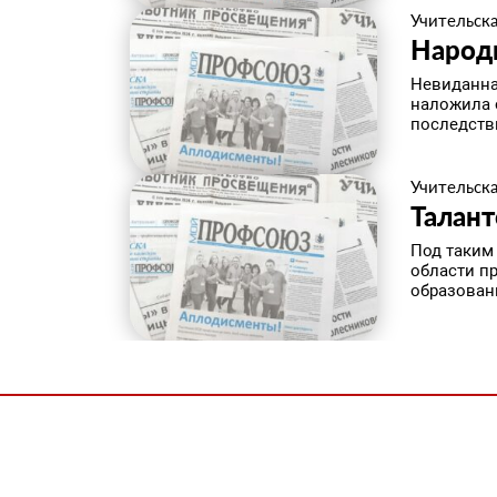
Учительска
Народ
Невиданна
наложила 
последстви
Учительска
Талант
Под таким
области п
образовани