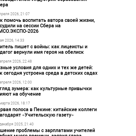
ера
преля 2026, 21:07
к помочь воспитать автора своей жизни,
судили на сессии Сбера на
МСО.ЭКСПО-2026
ая 2026, 14:33
итель пишет с войны: как лицеисты и
дагог вернули имя героя на обелиск
апреля 2026, 22:48
зные условия для одних и тех же детей:
к сегодня устроена среда в детских садах
апреля 2026, 12:00
гляд зумера: как культурные привычки
ияют на обучение
марта 2026, 18:17
рвая полоса в Пекине: китайские коллеги
агодарят «Учительскую газету»
декабря 2025, 21:40
шение проблемы с зарплатами учителей
ебует много времени, заявил глава