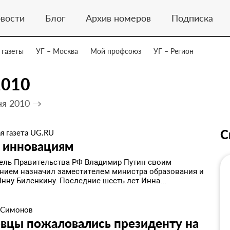
вости
Блог
Архив номеров
Подписка
 газеты
УГ – Москва
Мой профсоюз
УГ – Регион
2010
ня 2010 →
С
я газета UG.RU
о инновациям
ель Правительства РФ Владимир Путин своим
нием назначил заместителем министра образования и
нну Биленкину. Последние шесть лет Инна...
 Симонов
вцы пожаловались президенту на