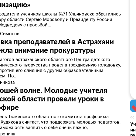
мизацию»
 родители учеников школы №71 Ульяновска обратились
тору области Сергею Морозову и Президенту России
едведеву с просьбой...
 Симонов
вка преподавателей в Астрахани
екла внимание прокуратуры
агогов астраханского областного Центра детского
хнического творчества провела трехдневную голодовку,
 против его слияния с другим образовательным
м. По...
никова
рошей волне. Молодые учителя
кой области провели уроки в
эфире
ель Тюменского областного комитета профсоюза
22 
 Худякова считает, что поддержать молодых педагогов,
Уч
зможность заявить о себе очень важно,...
ин
оронина
ру