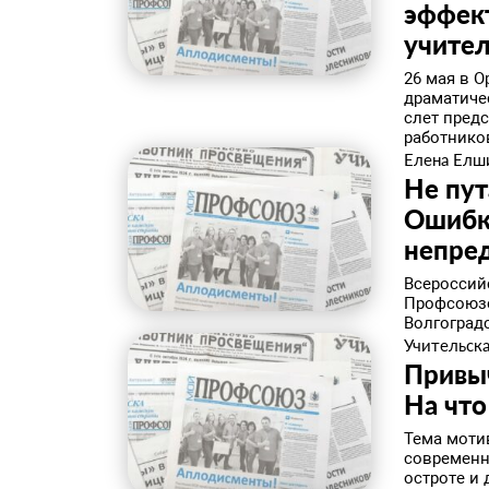
эффек
учите
26 мая в 
драматиче
слет пред
работников
Елена Елш
Не пут
Ошибки
непре
Всероссий
Профсоюзо
Волгоградс
Учительска
Привыч
На что
Тема моти
современн
остроте и 