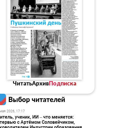
Читать
Архив
Подписка
Выбор читателей
мая 2026, 17:17
итель, ученик, ИИ – что меняется:
тервью с Артёмом Соловейчиком,
ководителем Индустрии образования