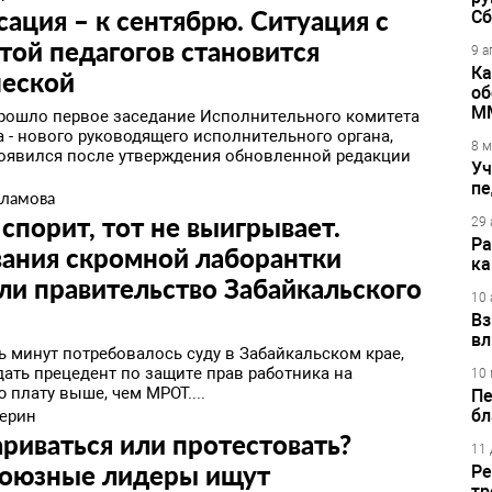
ация – к сентябрю. Ситуация с
Сб
той педагогов становится
9 а
Ка
ческой
об
М
прошло первое заседание Исполнительного комитета
 - нового руководящего исполнительного органа,
8 м
оявился после утверждения обновленной редакции
Уч
пе
аламова
 спорит, тот не выигрывает.
29 
Ра
вания скромной лаборантки
ка
ли правительство Забайкальского
10 
Вз
вл
ь минут потребовалось суду в Забайкальском крае,
дать прецедент по защите прав работника на
10 
 плату выше, чем МРОТ....
Пе
ерин
бл
риваться или протестовать?
11 
оюзные лидеры ищут
Ре
тр