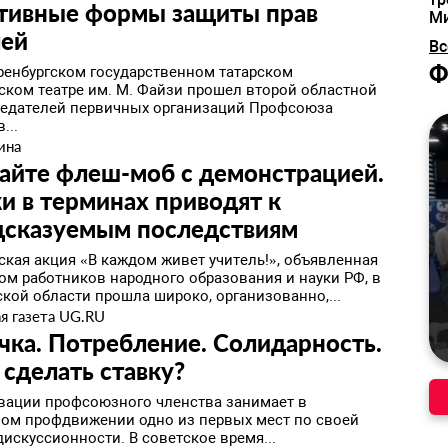
тивные формы защиты прав
М
лей
Вс
Ф
Оренбургском государственном татарском
ском театре им. М. Файзи прошел второй областной
седателей первичных организаций Профсоюза
...
ина
айте флеш-моб с демонстрацией.
 в терминах приводят к
дсказуемым последствиям
ская акция «В каждом живет учитель!», объявленная
м работников народного образования и науки РФ, в
кой области прошла широко, организованно,...
я газета UG.RU
ка. Потребление. Солидарность.
 сделать ставку?
вации профсоюзного членства занимает в
ом профдвижении одно из первых мест по своей
дискуссионности. В советское время...