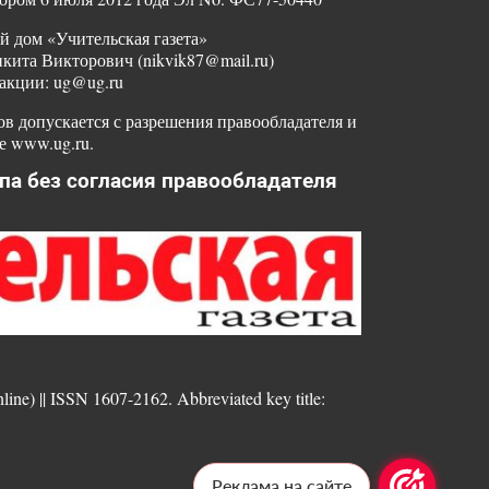
й дом «Учительская газета»
ита Викторович (nikvik87@mail.ru)
акции: ug@ug.ru
в допускается с разрешения правообладателя и
е www.ug.ru.
па без согласия правообладателя
nline) || ISSN 1607-2162. Abbreviated key title:
Реклама на сайте