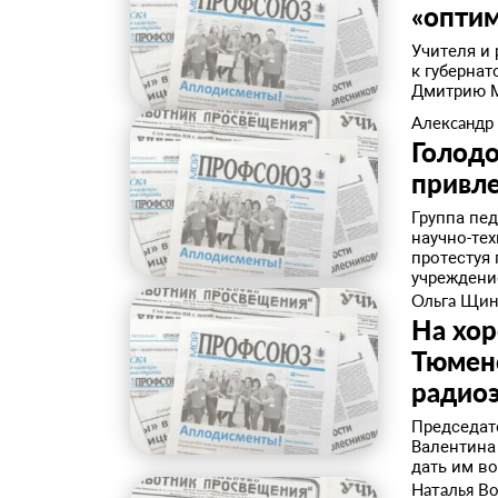
«опти
Учителя и
к губерна
Дмитрию М
Александр
Голодо
привл
Группа пед
научно-те
протестуя
учреждение
Ольга Щин
На хо
Тюменс
радио
Председат
Валентина
дать им во
Наталья В