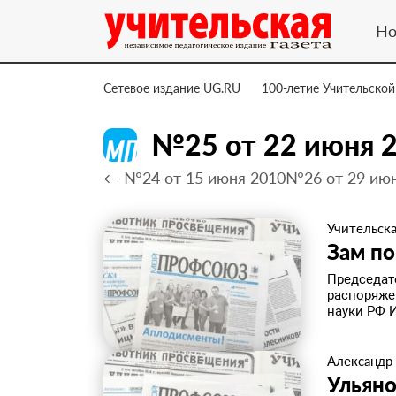
Но
Сетевое издание UG.RU
100-летие Учительской
№25 от 22 июня 
← №24 от 15 июня 2010
№26 от 29 ию
Учительска
Зам п
Председат
распоряже
науки РФ И
Александр
Ульяно