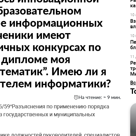
Ра
ка
бразовательном
10 
ре информационных
Вз
вл
ченики имеют
10 
Пе
ичных конкурсах по
бл
 дипломе моя
11 
Ре
тематик”. Имею ли я
тр
М
ителем информатики?
Вс
Т
На чтение: ≈ 9 мин.
15/59″Разъяснения по применению порядка
ов государственных и муниципальных
ике должностей руководителей, специалистов