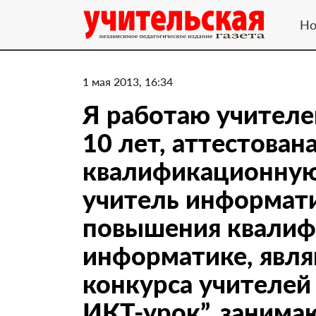
Но
1 мая 2013, 16:34
Я работаю учител
10 лет, аттестована
квалификационную
учитель информат
повышения квалиф
информатике, явл
конкурса учителе
ИКТ-урок”, занима