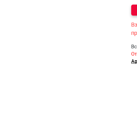
Вз
п
Вс
От
Ар