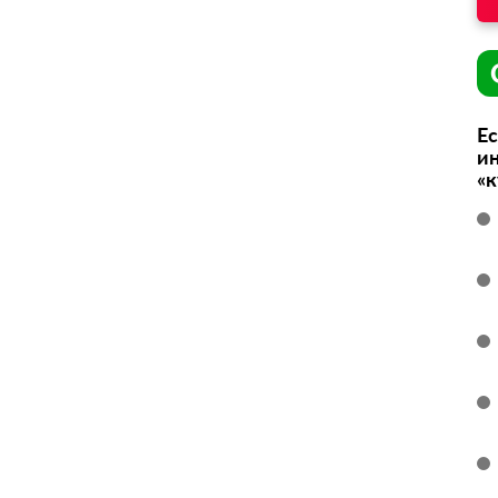
Ес
ин
«