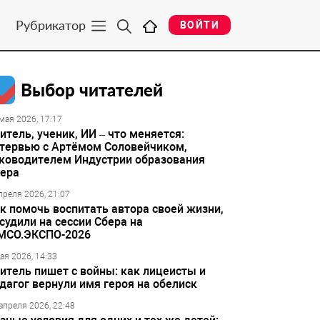
Рубрикатор
ВОЙТИ
Выбор читателей
мая 2026, 17:17
итель, ученик, ИИ – что меняется:
тервью с Артёмом Соловейчиком,
ководителем Индустрии образования
ера
преля 2026, 21:07
к помочь воспитать автора своей жизни,
судили на сессии Сбера на
МСО.ЭКСПО-2026
ая 2026, 14:33
итель пишет с войны: как лицеисты и
дагог вернули имя героя на обелиск
апреля 2026, 22:48