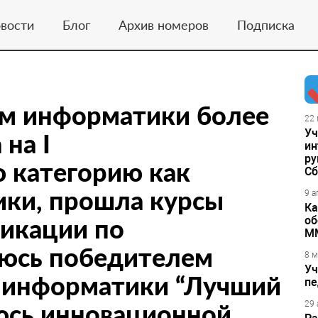
вости
Блог
Архив номеров
Подписка
ем информатики более
22 
Уч
 на I
ин
ру
 категорию как
Сб
ики, прошла курсы
9 а
Ка
икации по
об
М
яюсь победителем
8 м
Уч
й информатики “Лучший
пе
юсь инновационной
29 