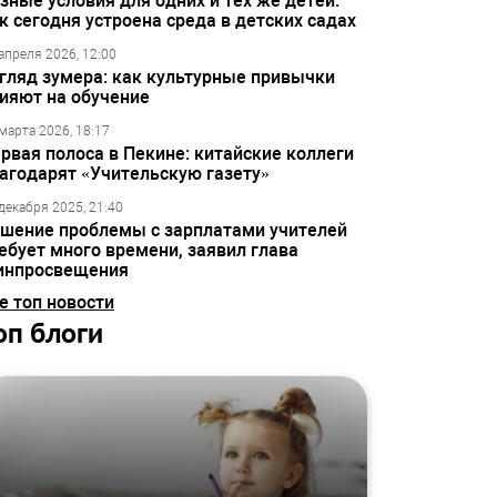
зные условия для одних и тех же детей:
к сегодня устроена среда в детских садах
апреля 2026, 12:00
гляд зумера: как культурные привычки
ияют на обучение
марта 2026, 18:17
рвая полоса в Пекине: китайские коллеги
агодарят «Учительскую газету»
декабря 2025, 21:40
шение проблемы с зарплатами учителей
ебует много времени, заявил глава
инпросвещения
е топ новости
оп блоги