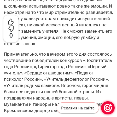
школьники испытывают ровно такие же эмоции. И
несмотря на то что мир стремительно развивается,
на смену калькуляторам приходит искусственный
интеллект, никакой искусственный интеллект не
сможет заменить учителя. Не сможет заменить его
0
знания, умения, эмоции, его добрую улыбку и
строгие глаза».
Примечательно, что вечером этого дня состоялось
чествование победителей конкурсов «Воспитатель
года России», «Директор года России», «Первый
учитель», «Сердце отдаю детям», «Педагог-
психолог России», «Учитель-дефектолог России»,
«Учитель родных языков». Впрочем, героями дня
были все педагоги нашей большой страны. Их
поздравляли народные артисты, певцы,
музыканты и танцоры на праздничном концерте в
Реклама на сайте
Кремлевском дворце съездов.