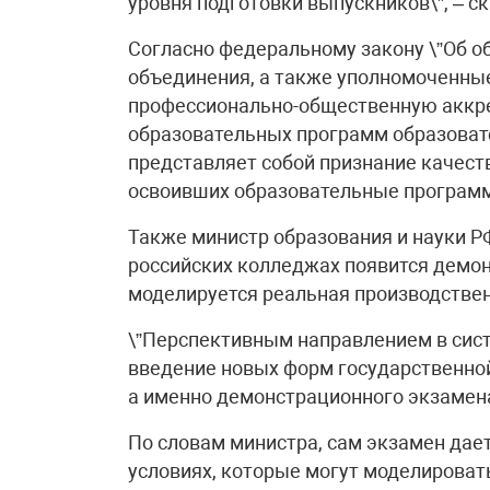
уровня подготовки выпускников\”, – с
Согласно федеральному закону \”Об об
объединения, а также уполномоченные
профессионально-общественную аккр
образовательных программ образоват
представляет собой признание качест
освоивших образовательные программ
Также министр образования и науки РФ
российских колледжах появится демо
моделируется реальная производствен
\”Перспективным направлением в сис
введение новых форм государственной
а именно демонстрационного экзамена\
По словам министра, сам экзамен дае
условиях, которые могут моделирова