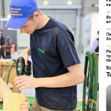
Ра
ка
10 
Вз
вл
10 
Пе
бл
11 
Ре
тр
М
Вс
Т