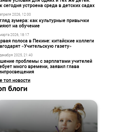
зные условия для одних и тех же детей:
к сегодня устроена среда в детских садах
апреля 2026, 12:00
гляд зумера: как культурные привычки
ияют на обучение
марта 2026, 18:17
рвая полоса в Пекине: китайские коллеги
агодарят «Учительскую газету»
декабря 2025, 21:40
шение проблемы с зарплатами учителей
ебует много времени, заявил глава
инпросвещения
е топ новости
оп блоги