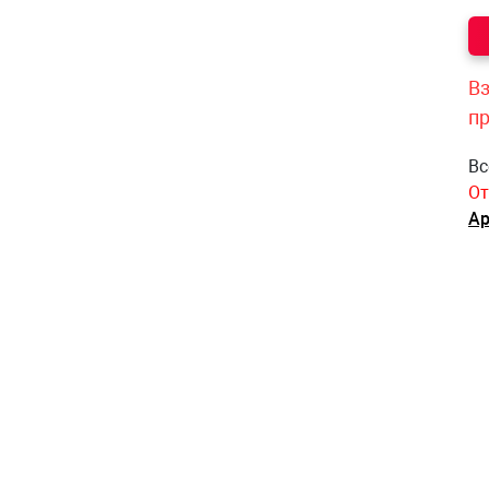
Вз
п
Вс
От
Ар