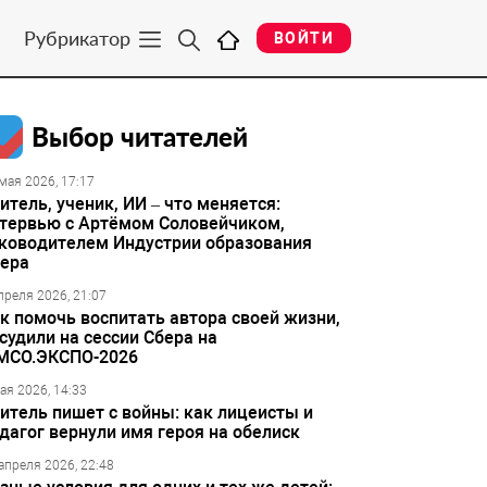
Рубрикатор
ВОЙТИ
Выбор читателей
мая 2026, 17:17
итель, ученик, ИИ – что меняется:
тервью с Артёмом Соловейчиком,
ководителем Индустрии образования
ера
преля 2026, 21:07
к помочь воспитать автора своей жизни,
судили на сессии Сбера на
МСО.ЭКСПО-2026
ая 2026, 14:33
итель пишет с войны: как лицеисты и
дагог вернули имя героя на обелиск
апреля 2026, 22:48