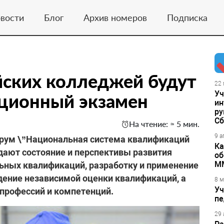
вости
Блог
Архив номеров
Подписка
йских колледжей будут
22 
Уч
ационный экзамен
ин
ру
Сб
На чтение: ≈ 5 мин.
9 а
орум \”Национальная система квалификаций
Ка
ждают состояние и перспективы развития
об
М
ных квалификаций, разработку и применение
дение независимой оценки квалификаций, а
8 м
Уч
профессий и компетенций.
пе
29 