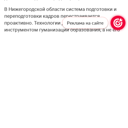
В Нижегородской области система подготовки и
переподготовки кадров перестраивается
проактивно. Технологии должны служить
Реклама на сайте
инструментом гуманизации образования, а не его
роботизации.
– Одна из этических дилемм внедрения ИИ —
баланс между автоматизацией рутинных задач и
сохранением живого педагогического
взаимодействия. Какие принципы регион
закладывает в политику цифровизации, чтобы
технологии усиливали, а не подменяли роль
учителя?
– Искусственный интеллект должен забирать на
себя рутину, освобождая учителю время для того,
что машине недоступно — эмпатии, воспитания
сложных человеческих качеств и разрешения
психологических конфликтов в классе. Чтобы