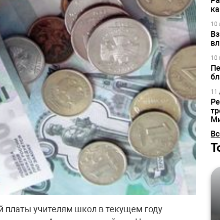
Ра
ка
10 
Вз
вл
10 
Пе
бл
11 
Ре
тр
М
Вс
Т
й платы учителям школ в текущем году