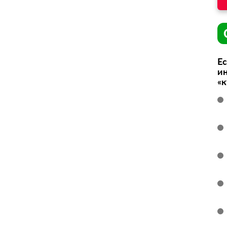
Ес
ин
«