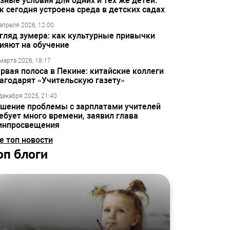
зные условия для одних и тех же детей:
к сегодня устроена среда в детских садах
апреля 2026, 12:00
гляд зумера: как культурные привычки
ияют на обучение
марта 2026, 18:17
рвая полоса в Пекине: китайские коллеги
агодарят «Учительскую газету»
декабря 2025, 21:40
шение проблемы с зарплатами учителей
ебует много времени, заявил глава
инпросвещения
е топ новости
оп блоги