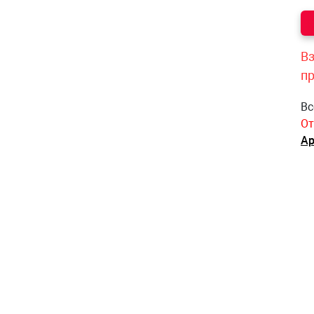
Вз
п
Вс
От
Ар