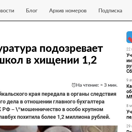
вости
Блог
Архив номеров
Подписка
уратура подозревает
22 
Уч
школ в хищении 1,2
ин
ру
Сб
9 а
На чтение: ≈ 3 мин.
Ка
об
кальского края передала в органы следствия
М
о дела в отношении главного бухгалтера
8 м
УК РФ – \”мошенничество в особо крупном
Уч
авбух похитила более 1,2 миллиона рублей.
пе
29 