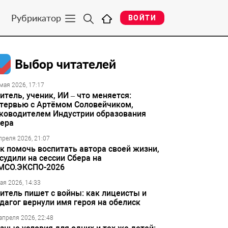
Рубрикатор
ВОЙТИ
Выбор читателей
мая 2026, 17:17
итель, ученик, ИИ – что меняется:
тервью с Артёмом Соловейчиком,
ководителем Индустрии образования
ера
преля 2026, 21:07
к помочь воспитать автора своей жизни,
судили на сессии Сбера на
МСО.ЭКСПО-2026
ая 2026, 14:33
итель пишет с войны: как лицеисты и
дагог вернули имя героя на обелиск
апреля 2026, 22:48