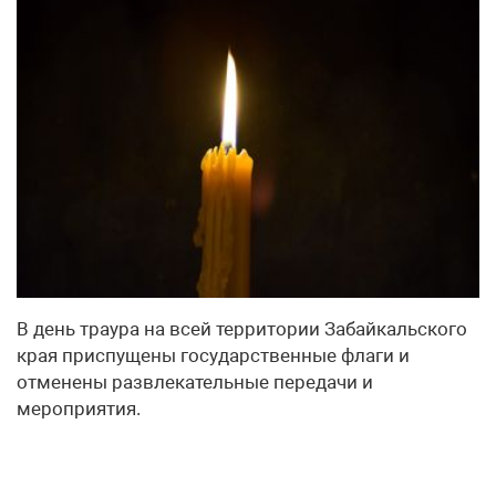
В день траура на всей территории Забайкальского
края приспущены государственные флаги и
отменены развлекательные передачи и
мероприятия.