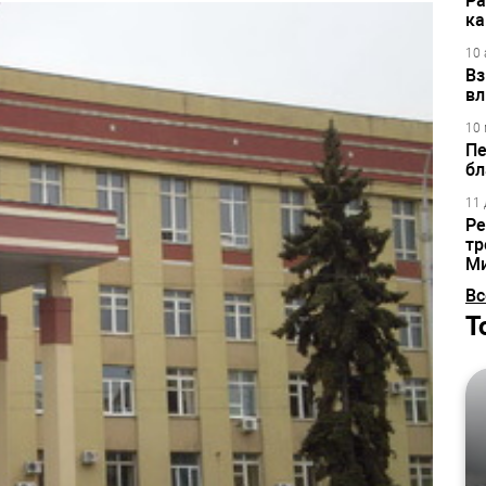
Ра
ка
10 
Вз
вл
10 
Пе
бл
11 
Ре
тр
М
Вс
Т