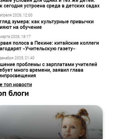
зные условия для одних и тех же детей:
к сегодня устроена среда в детских садах
апреля 2026, 12:00
гляд зумера: как культурные привычки
ияют на обучение
марта 2026, 18:17
рвая полоса в Пекине: китайские коллеги
агодарят «Учительскую газету»
декабря 2025, 21:40
шение проблемы с зарплатами учителей
ебует много времени, заявил глава
инпросвещения
е топ новости
оп блоги