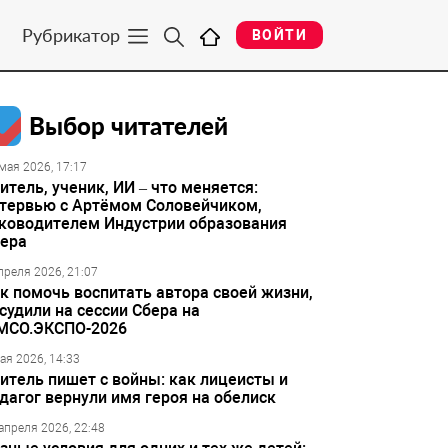
Рубрикатор
ВОЙТИ
Выбор читателей
мая 2026, 17:17
итель, ученик, ИИ – что меняется:
тервью с Артёмом Соловейчиком,
ководителем Индустрии образования
ера
преля 2026, 21:07
к помочь воспитать автора своей жизни,
судили на сессии Сбера на
МСО.ЭКСПО-2026
ая 2026, 14:33
итель пишет с войны: как лицеисты и
дагог вернули имя героя на обелиск
апреля 2026, 22:48