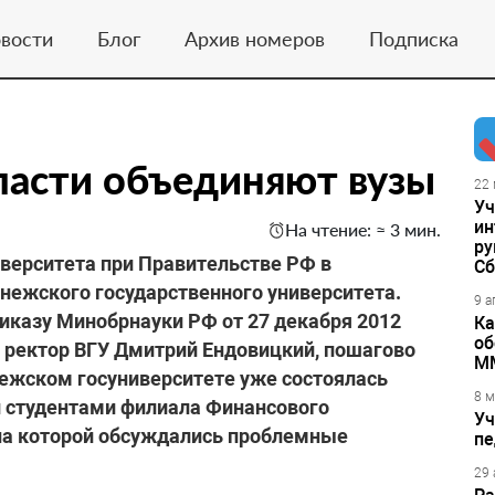
вости
Блог
Архив номеров
Подписка
ласти объединяют вузы
22 
Уч
ин
На чтение: ≈ 3 мин.
ру
верситета при Правительстве РФ в
Сб
нежского государственного университета.
9 а
риказу Минобрнауки РФ от 27 декабря 2012
Ка
об
л ректор ВГУ Дмитрий Ендовицкий, пошагово
М
нежском госуниверситете уже состоялась
8 м
и студентами филиала Финансового
Уч
 на которой обсуждались проблемные
пе
29 