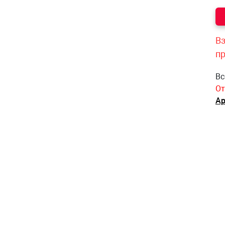
Вз
п
Вс
От
Ар