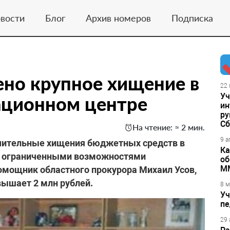
вости
Блог
Архив номеров
Подписка
но крупное хищение в
22 
Уч
ационном центре
ин
ру
Сб
На чтение: ≈ 2 мин.
9 а
ачительные хищения бюджетных средств в
Ка
 с ограниченными возможностями
об
М
омощник областного прокурора Михаил Усов,
ышает 2 млн рублей.
8 м
Уч
пе
29 