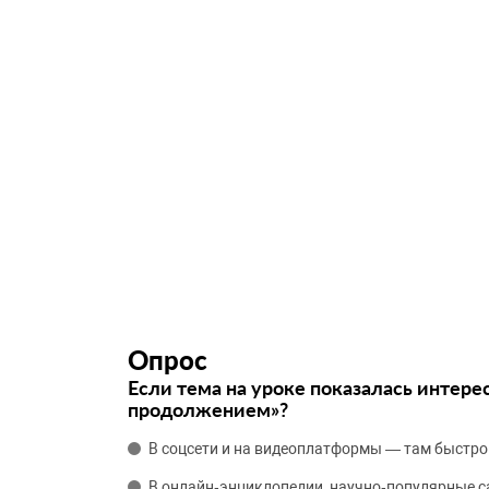
Опрос
Если тема на уроке показалась интере
продолжением»?
В соцсети и на видеоплатформы — там быстро
В онлайн‑энциклопедии, научно‑популярные 