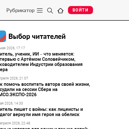
Рубрикатор
ВОЙТИ
Выбор читателей
мая 2026, 17:17
итель, ученик, ИИ – что меняется:
тервью с Артёмом Соловейчиком,
ководителем Индустрии образования
ера
преля 2026, 21:07
к помочь воспитать автора своей жизни,
судили на сессии Сбера на
МСО.ЭКСПО-2026
ая 2026, 14:33
итель пишет с войны: как лицеисты и
дагог вернули имя героя на обелиск
апреля 2026, 22:48