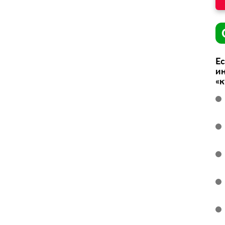
Ес
ин
«