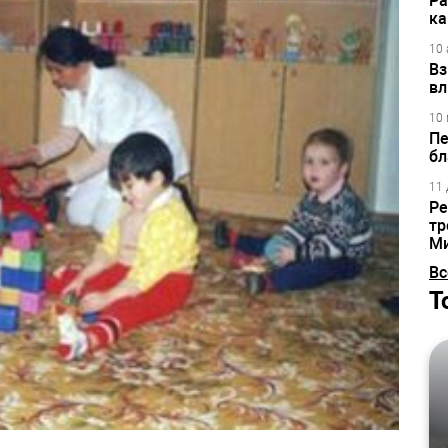
Ра
ка
10 
Вз
вл
10 
Пе
бл
11 
Ре
тр
М
Вс
Т