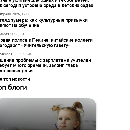
зные условия для одних и тех же детей:
к сегодня устроена среда в детских садах
апреля 2026, 12:00
гляд зумера: как культурные привычки
ияют на обучение
марта 2026, 18:17
рвая полоса в Пекине: китайские коллеги
агодарят «Учительскую газету»
декабря 2025, 21:40
шение проблемы с зарплатами учителей
ебует много времени, заявил глава
инпросвещения
е топ новости
оп блоги