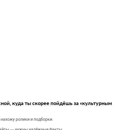
сной, куда ты скорее пойдёшь за «культурным
 нахожу ролики и подборки.
сайты — нужны надёжные факты.