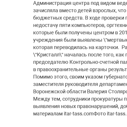
Администрация центра под видом вед
зачисляла вместо детей взрослых, чт
бюджетных средств. В ходе проверки
недостачу пяти компьютеров, оргтехн
которые были получены центром в 2010
учреждения были выявлены \”мертвые 
которая переводилась на карточки. Р
\”Кристалл\” началась после того, как
председателю Контрольно-счетной па
в правоохранительные органы результ
Помимо этого, своим указом губернат
заместителя руководителя департамен
Воронежской области Валерия Столяро
Между тем, сотрудники прокуратуры 
выявления новых правонарушений, до
материалам itar-tass.comФото itar-tass