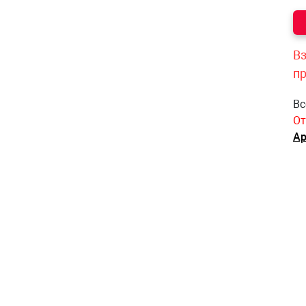
Вз
п
Вс
От
Ар