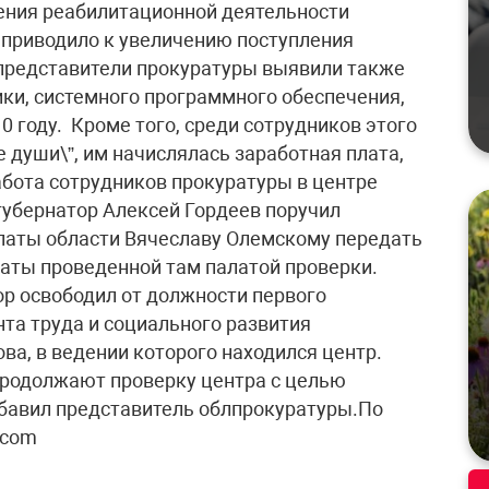
ения реабилитационной деятельности
о приводило к увеличению поступления
 представители прокуратуры выявили также
ики, системного программного обеспечения,
 году. Кроме того, среди сотрудников этого
души\”, им начислялась заработная плата,
абота сотрудников прокуратуры в центре
 губернатор Алексей Гордеев поручил
латы области Вячеславу Олемскому передать
аты проведенной там палатой проверки.
ор освободил от должности первого
та труда и социального развития
ва, в ведении которого находился центр.
продолжают проверку центра с целью
бавил представитель облпрокуратуры.По
.com