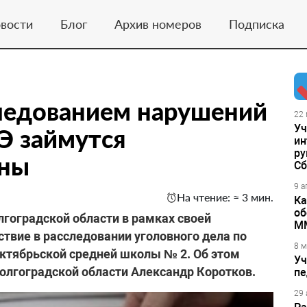
вости
Блог
Архив номеров
Подписка
следованием нарушений
22 
Уч
Э займутся
ин
ру
аны
Сб
9 а
На чтение: ≈ 3 мин.
Ка
об
лгоградской области в рамках своей
М
твие в расследовании уголовного дела по
8 м
Октябрьской средней школы № 2. Об этом
Уч
Волгоградской области Александр Коротков.
пе
29 