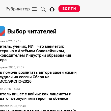
Рубрикатор
ВОЙТИ
Выбор читателей
мая 2026, 17:17
итель, ученик, ИИ – что меняется:
тервью с Артёмом Соловейчиком,
ководителем Индустрии образования
ера
преля 2026, 21:07
к помочь воспитать автора своей жизни,
судили на сессии Сбера на
МСО.ЭКСПО-2026
ая 2026, 14:33
итель пишет с войны: как лицеисты и
дагог вернули имя героя на обелиск
апреля 2026, 22:48