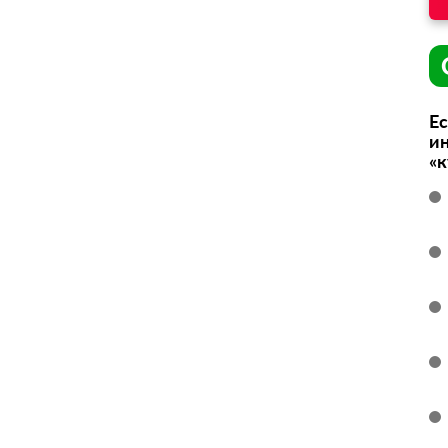
Ес
ин
«