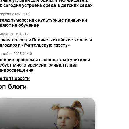
зные условия для одних и тех же детей:
к сегодня устроена среда в детских садах
апреля 2026, 12:00
гляд зумера: как культурные привычки
ияют на обучение
марта 2026, 18:17
рвая полоса в Пекине: китайские коллеги
агодарят «Учительскую газету»
декабря 2025, 21:40
шение проблемы с зарплатами учителей
ебует много времени, заявил глава
инпросвещения
е топ новости
оп блоги