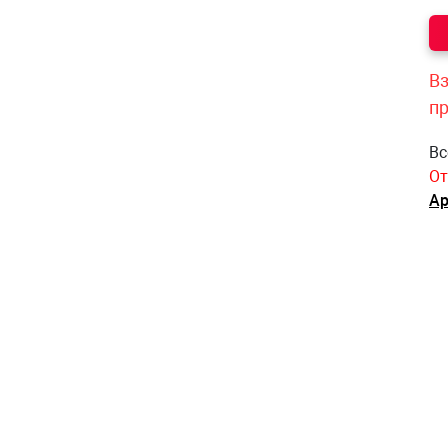
Вз
п
Вс
От
Ар