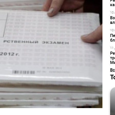
Ра
ка
10 
Вз
вл
10 
Пе
бл
11 
Ре
тр
М
Вс
Т