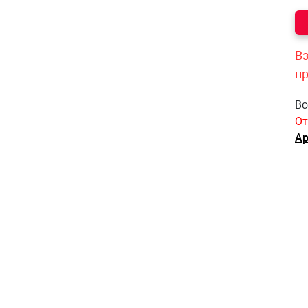
Вз
п
Вс
От
Ар