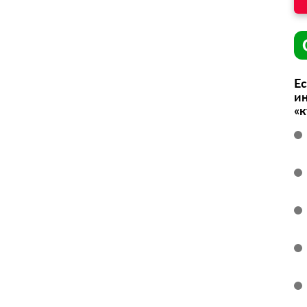
Ес
ин
«