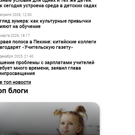
зные условия для одних и тех же детей:
к сегодня устроена среда в детских садах
апреля 2026, 12:00
гляд зумера: как культурные привычки
ияют на обучение
марта 2026, 18:17
рвая полоса в Пекине: китайские коллеги
агодарят «Учительскую газету»
декабря 2025, 21:40
шение проблемы с зарплатами учителей
ебует много времени, заявил глава
инпросвещения
е топ новости
оп блоги