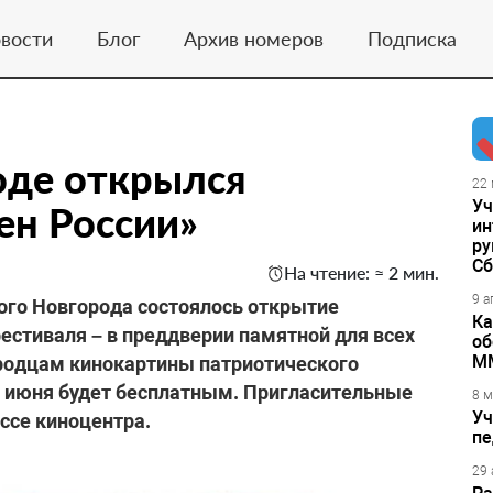
вости
Блог
Архив номеров
Подписка
оде открылся
22 
Уч
ен России»
ин
ру
Сб
На чтение: ≈ 2 мин.
9 а
ого Новгорода состоялось открытие
Ка
естиваля – в преддверии памятной для всех
об
М
ородцам кинокартины патриотического
21 июня будет бесплатным. Пригласительные
8 м
Уч
ссе киноцентра.
пе
29 