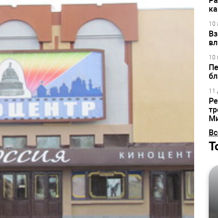
Ра
ка
10 
Вз
вл
10 
Пе
бл
11 
Ре
тр
М
Вс
Т