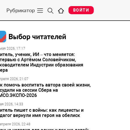
Рубрикатор
ВОЙТИ
Выбор читателей
мая 2026, 17:17
итель, ученик, ИИ – что меняется:
тервью с Артёмом Соловейчиком,
ководителем Индустрии образования
ера
преля 2026, 21:07
к помочь воспитать автора своей жизни,
судили на сессии Сбера на
МСО.ЭКСПО-2026
ая 2026, 14:33
итель пишет с войны: как лицеисты и
дагог вернули имя героя на обелиск
апреля 2026, 22:48