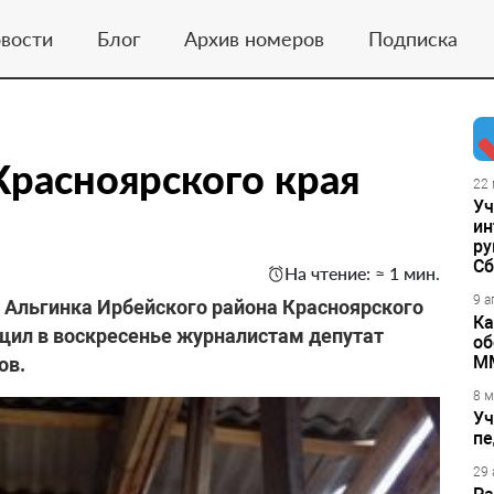
вости
Блог
Архив номеров
Подписка
Красноярского края
22 
Уч
а
ин
ру
Сб
На чтение: ≈ 1 мин.
9 а
 Альгинка Ирбейского района Красноярского
Ка
бщил в воскресенье журналистам депутат
об
М
ов.
8 м
Уч
пе
29 