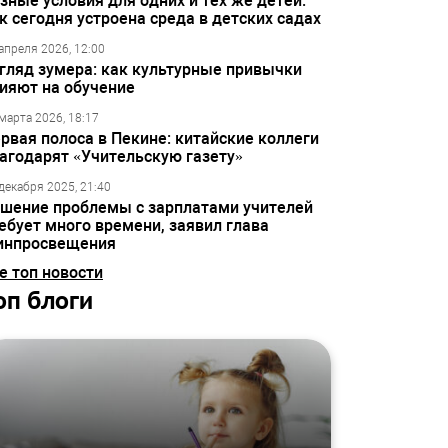
зные условия для одних и тех же детей:
к сегодня устроена среда в детских садах
апреля 2026, 12:00
гляд зумера: как культурные привычки
ияют на обучение
марта 2026, 18:17
рвая полоса в Пекине: китайские коллеги
агодарят «Учительскую газету»
декабря 2025, 21:40
шение проблемы с зарплатами учителей
ебует много времени, заявил глава
инпросвещения
е топ новости
оп блоги