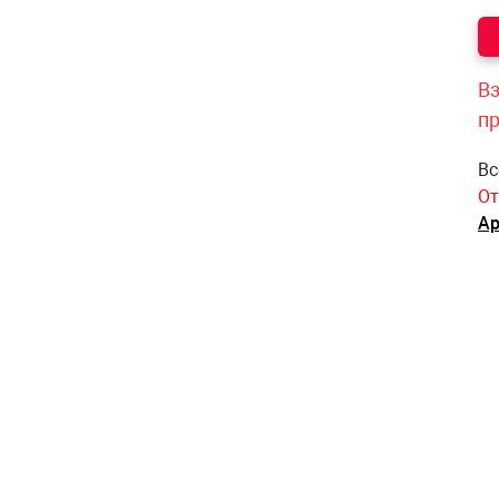
Вз
п
Вс
От
Ар