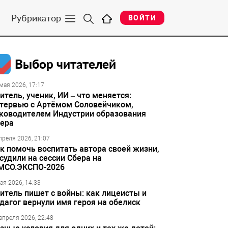
Рубрикатор
ВОЙТИ
Выбор читателей
мая 2026, 17:17
итель, ученик, ИИ – что меняется:
тервью с Артёмом Соловейчиком,
ководителем Индустрии образования
ера
преля 2026, 21:07
к помочь воспитать автора своей жизни,
судили на сессии Сбера на
МСО.ЭКСПО-2026
ая 2026, 14:33
итель пишет с войны: как лицеисты и
дагог вернули имя героя на обелиск
апреля 2026, 22:48