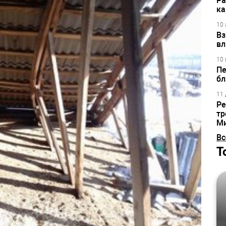
Ра
ка
10 
Вз
вл
10 
Пе
бл
11 
Ре
тр
М
Вс
Т