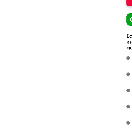
Ес
ин
«