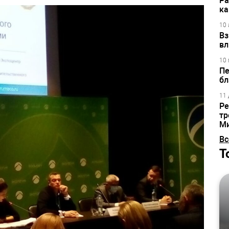
Ра
ка
10 
Вз
вл
10 
Пе
бл
11 
Ре
тр
М
Вс
Т