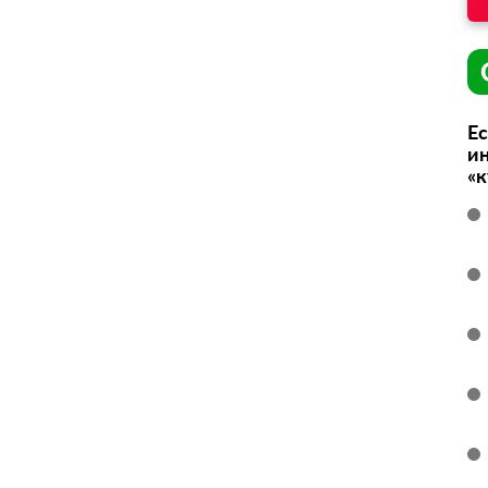
Ес
ин
«