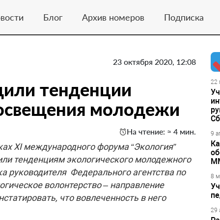
вости
Блог
Архив номеров
Подписка
23 октября 2020, 12:08
дили тенденции
22 
Уч
ин
росвещения молодежи
ру
Сб
На чтение: ≈ 4 мин.
9 а
Ка
ах XI международного форума “Экология”
об
тили тенденциям экологического молодежного
М
ика руководителя Федерального агентства по
8 м
огическое волонтерство – направление
Уч
пе
нстатировать, что вовлеченность в него
29 