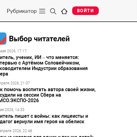
Рубрикатор
ВОЙТИ
Выбор читателей
мая 2026, 17:17
итель, ученик, ИИ – что меняется:
тервью с Артёмом Соловейчиком,
ководителем Индустрии образования
ера
преля 2026, 21:07
к помочь воспитать автора своей жизни,
судили на сессии Сбера на
МСО.ЭКСПО-2026
ая 2026, 14:33
итель пишет с войны: как лицеисты и
дагог вернули имя героя на обелиск
апреля 2026, 22:48