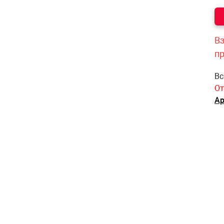
Вз
п
Вс
От
Ар