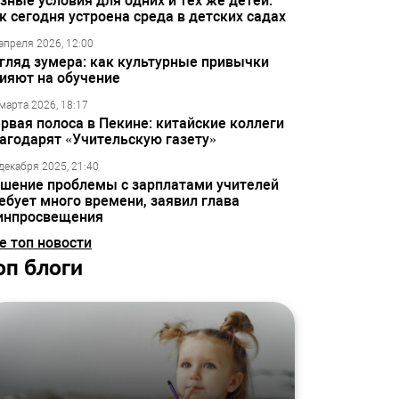
зные условия для одних и тех же детей:
к сегодня устроена среда в детских садах
апреля 2026, 12:00
гляд зумера: как культурные привычки
ияют на обучение
марта 2026, 18:17
рвая полоса в Пекине: китайские коллеги
агодарят «Учительскую газету»
декабря 2025, 21:40
шение проблемы с зарплатами учителей
ебует много времени, заявил глава
инпросвещения
е топ новости
оп блоги