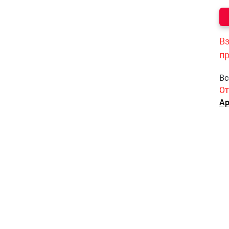
Вз
п
Вс
От
Ар