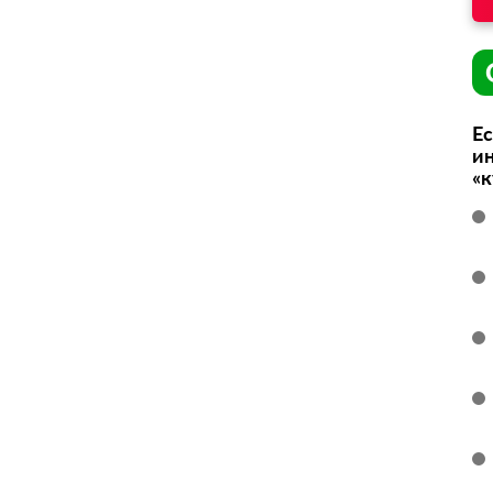
Ес
ин
«