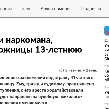
вости
Блог
Архив номеров
Подписка
и наркомана,
22 
Уч
аложницы 13-летнюю
ин
ру
Сб
9 а
На чтение: ≈ 2 мин.
Ка
об
ешение о заключении под стражу 41-летнего
М
ьницу. Ему, трижды судимому, предъявлено
8 м
тупления, о его аресте ходатайствовали
Уч
дет ​направлен на судебную психолого-
пе
ановления вменяемости.
29 