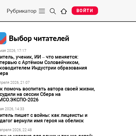
Рубрикатор
ВОЙТИ
Выбор читателей
мая 2026, 17:17
итель, ученик, ИИ – что меняется:
тервью с Артёмом Соловейчиком,
ководителем Индустрии образования
ера
преля 2026, 21:07
к помочь воспитать автора своей жизни,
судили на сессии Сбера на
МСО.ЭКСПО-2026
ая 2026, 14:33
итель пишет с войны: как лицеисты и
дагог вернули имя героя на обелиск
апреля 2026, 22:48