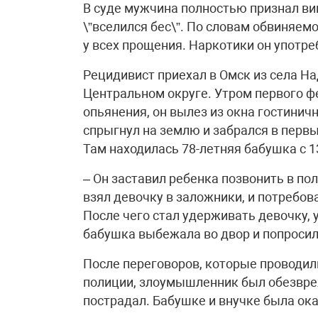
В суде мужчина полностью признал вин
\”вселился бес\”. По словам обвиняемо
у всех прощения. Наркотики он употре
Рецидивист приехал в Омск из села На
Центральном округе. Утром первого ф
опьянения, он вылез из окна гостинич
спрыгнул на землю и забрался в перв
Там находилась 78-летняя бабушка с 1
– Он заставил ребенка позвонить в по
взял девочку в заложники, и потребов
После чего стал удерживать девочку, 
бабушка выбежала во двор и попросил
После переговоров, которые проводи
полиции, злоумышленник был обезвре
пострадал. Бабушке и внучке была ок