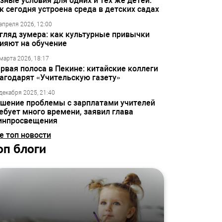
зные условия для одних и тех же детей:
к сегодня устроена среда в детских садах
апреля 2026, 12:00
гляд зумера: как культурные привычки
ияют на обучение
марта 2026, 18:17
рвая полоса в Пекине: китайские коллеги
агодарят «Учительскую газету»
декабря 2025, 21:40
шение проблемы с зарплатами учителей
ебует много времени, заявил глава
инпросвещения
е топ новости
оп блоги