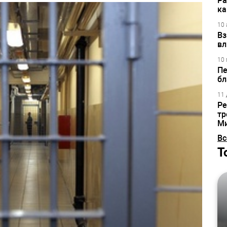
Ра
ка
10 
Вз
вл
10 
Пе
бл
11 
Ре
тр
М
Вс
Т