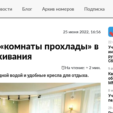
вости
Блог
Архив номеров
Подписка
25 июня 2022, 16:56
 «комнаты прохлады» в
22 
Уч
ин
живания
ру
Сб
На чтение: ≈ 2 мин.
9 а
Ка
дной водой и удобные кресла для отдыха.
об
М
8 м
Уч
пе
29 