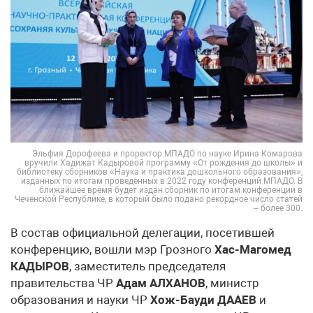
Эльфия Дорофеева и проректор МПАДО по науке Ирина Комарова
вручили Хадижат Кадыровой программу «От рождения до школы» и
библиотеку сборников «Наука и практика дошкольного образования»,
изданных по итогам проведенных в 2022 году конференций МПАДО. В
ближайшее время будет издан сборник по итогам конференции в
Чеченской Республике, в который было подано рекордное число статей
– более 300.
В состав официальной делегации, посетившей
конференцию, вошли мэр Грозного
Хас-Магомед
КАДЫРОВ
, заместитель председателя
правительства ЧР
Адам АЛХАНОВ
, министр
образования и науки ЧР
Хож-Бауди ДААЕВ
и