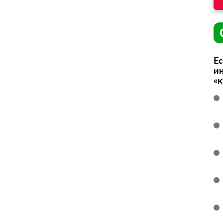
Ес
ин
«