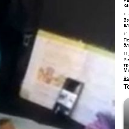
Ра
ка
10 
Вз
вл
10 
Пе
бл
11 
Ре
тр
М
Вс
Т