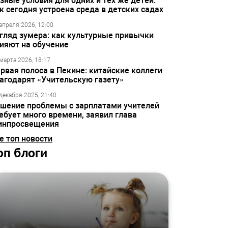
зные условия для одних и тех же детей:
к сегодня устроена среда в детских садах
апреля 2026, 12:00
гляд зумера: как культурные привычки
ияют на обучение
марта 2026, 18:17
рвая полоса в Пекине: китайские коллеги
агодарят «Учительскую газету»
декабря 2025, 21:40
шение проблемы с зарплатами учителей
ебует много времени, заявил глава
инпросвещения
е топ новости
оп блоги