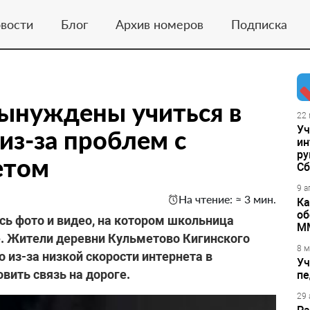
вости
Блог
Архив номеров
Подписка
ынуждены учиться в
22 
Уч
из-за проблем с
ин
ру
етом
Сб
9 а
На чтение: ≈ 3 мин.
Ка
об
сь фото и видео, на котором школьница
М
е. Жители деревни Кульметово Кигинского
8 м
о из-за низкой скорости интернета в
Уч
вить связь на дороге.
пе
29 