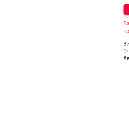
Вз
п
Вс
От
Ар