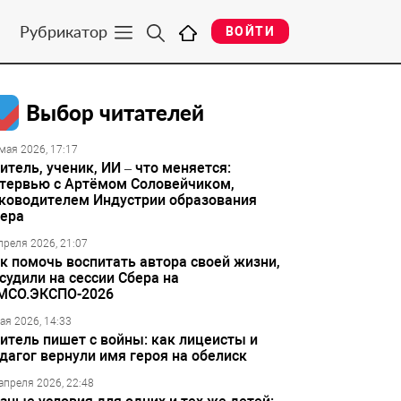
Рубрикатор
ВОЙТИ
Выбор читателей
мая 2026, 17:17
итель, ученик, ИИ – что меняется:
тервью с Артёмом Соловейчиком,
ководителем Индустрии образования
ера
преля 2026, 21:07
к помочь воспитать автора своей жизни,
судили на сессии Сбера на
МСО.ЭКСПО-2026
ая 2026, 14:33
итель пишет с войны: как лицеисты и
дагог вернули имя героя на обелиск
апреля 2026, 22:48