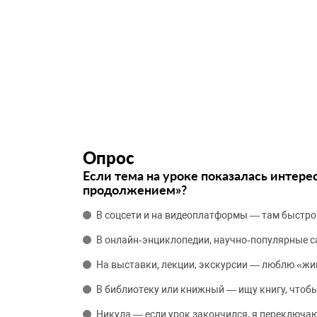
Опрос
Если тема на уроке показалась интере
продолжением»?
В соцсети и на видеоплатформы — там быстро
В онлайн‑энциклопедии, научно‑популярные 
На выставки, лекции, экскурсии — люблю «жи
В библиотеку или книжный — ищу книгу, чтобы
Никуда — если урок закончился, я переключаю