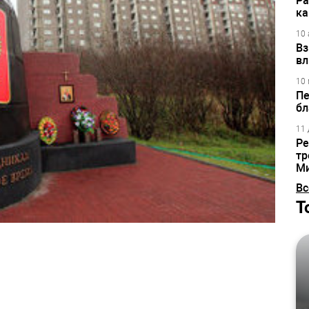
Ра
ка
10 
Вз
вл
10 
Пе
бл
11 
Ре
тр
М
Вс
Т