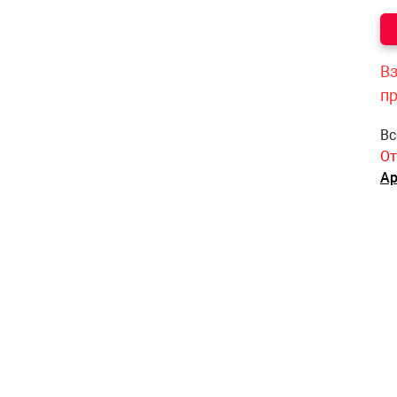
Вз
п
Вс
От
Ар