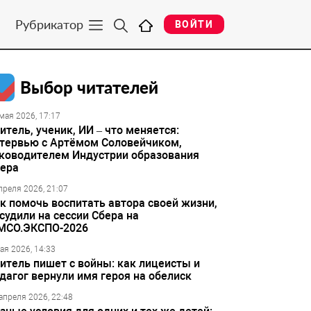
Рубрикатор
ВОЙТИ
Выбор читателей
мая 2026, 17:17
итель, ученик, ИИ – что меняется:
тервью с Артёмом Соловейчиком,
ководителем Индустрии образования
ера
преля 2026, 21:07
к помочь воспитать автора своей жизни,
судили на сессии Сбера на
МСО.ЭКСПО-2026
ая 2026, 14:33
итель пишет с войны: как лицеисты и
дагог вернули имя героя на обелиск
апреля 2026, 22:48