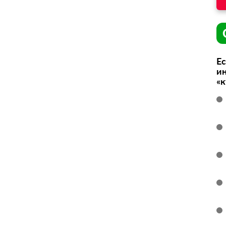
Ес
ин
«