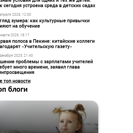
зные условия для одних и тех же детей:
к сегодня устроена среда в детских садах
апреля 2026, 12:00
гляд зумера: как культурные привычки
ияют на обучение
марта 2026, 18:17
рвая полоса в Пекине: китайские коллеги
агодарят «Учительскую газету»
декабря 2025, 21:40
шение проблемы с зарплатами учителей
ебует много времени, заявил глава
инпросвещения
е топ новости
оп блоги