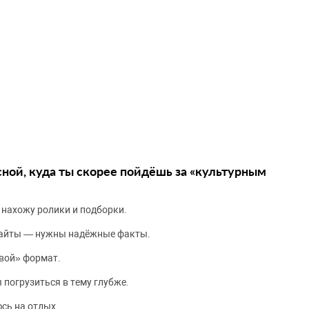
сной, куда ты скорее пойдёшь за «культурным
 нахожу ролики и подборки.
сайты — нужны надёжные факты.
вой» формат.
 погрузиться в тему глубже.
сь на отдых.