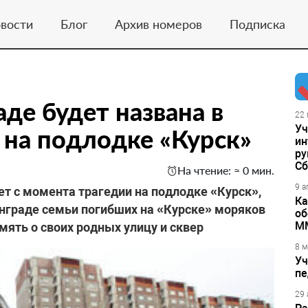
вости
Блог
Архив номеров
Подписка
де будет названа в
22 
Уч
 на подлодке «Курск»
ин
ру
Сб
На чтение: ≈ 0 мин.
9 а
ет с момента трагедии на подлодке «Курск»,
Ка
нграде семьи погибших на «Курске» моряков
об
М
мять о своих родных улицу и сквер
8 м
Уч
пе
29 