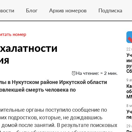
вости
Блог
Архив номеров
Подписка
итать номер
 халатности
22 
Уч
ия
ин
ру
Сб
На чтение: ≈ 2 мин.
9 а
ы в Нукутском районе Иркутской области
Ка
повлекшей смерть человека по
об
М
8 м
анительные органы поступило сообщение по
Уч
оих подростков, которые, не дождавшись
пе
 домой после занятий. В результате поисковых
29 