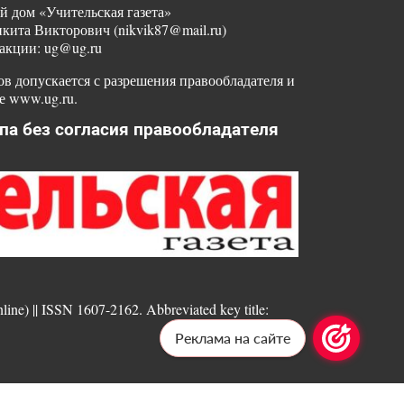
й дом «Учительская газета»
ита Викторович (nikvik87@mail.ru)
акции: ug@ug.ru
в допускается с разрешения правообладателя и
е www.ug.ru.
па без согласия правообладателя
nline) || ISSN 1607-2162. Abbreviated key title:
Реклама на сайте