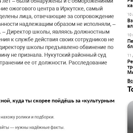
Ра
14 лет – были обнаружены и с обморожениями
ка
ие ожогового центра в Иркутске, самый
10 
делены лица, отвечающие за сопровождение
Вз
занности надлежащим образом не исполняли, –
вл
. – Директор школы, являясь должностным
10 
ния к службе действия своих сотрудников не
Пе
бл
 директору школы предъявлено обвинение по
 вину не признала. Нукутский районный суд
11 
Ре
транении ее от должности. Расследование
тр
М
Вс
Т
сной, куда ты скорее пойдёшь за «культурным
 нахожу ролики и подборки.
сайты — нужны надёжные факты.