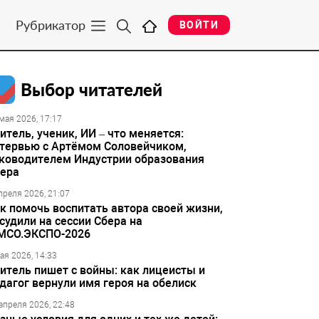
Рубрикатор
ВОЙТИ
Выбор читателей
мая 2026, 17:17
итель, ученик, ИИ – что меняется:
тервью с Артёмом Соловейчиком,
ководителем Индустрии образования
ера
преля 2026, 21:07
к помочь воспитать автора своей жизни,
судили на сессии Сбера на
МСО.ЭКСПО-2026
ая 2026, 14:33
итель пишет с войны: как лицеисты и
дагог вернули имя героя на обелиск
апреля 2026, 22:48