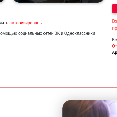
Вз
 быть
авторизированы
.
п
 помощью социальных сетей ВК и Одноклассники
Вс
От
Ар