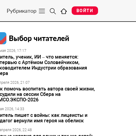
Рубрикатор
ВОЙТИ
Выбор читателей
мая 2026, 17:17
итель, ученик, ИИ – что меняется:
тервью с Артёмом Соловейчиком,
ководителем Индустрии образования
ера
преля 2026, 21:07
к помочь воспитать автора своей жизни,
судили на сессии Сбера на
МСО.ЭКСПО-2026
ая 2026, 14:33
итель пишет с войны: как лицеисты и
дагог вернули имя героя на обелиск
апреля 2026, 22:48