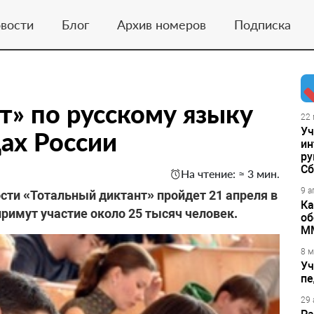
вости
Блог
Архив номеров
Подписка
т» по русскому языку
22 
Уч
дах России
ин
ру
Сб
На чтение: ≈ 3 мин.
9 а
сти «Тотальный диктант» пройдет 21 апреля в
Ка
примут участие около 25 тысяч человек.
об
М
8 м
Уч
пе
29 