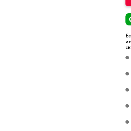
Ес
ин
«