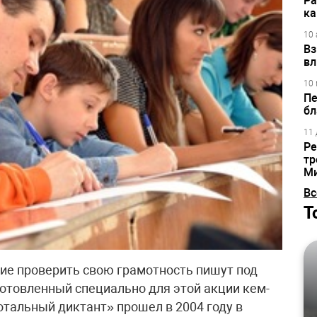
Ра
ка
10 
Вз
вл
10 
Пе
бл
11 
Ре
тр
М
Вс
Т
ие проверить свою грамотность пишут под
готовленный специально для этой акции кем-
отальный диктант» прошел в 2004 году в