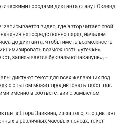
зотическими городами диктанта станут Окленд
 записывается видео, где автор читает свой
азначения непосредственно перед началом
 часа до диктанта, чтобы иметь возможность
 минимизировать возможность «утечки».
екст, записывается буквально накануне», –
налы диктуют текст для всех желающих под
век с опытом может продиктовать текст так,
ими именно в соответствии с замыслом
танта Егора Заикина, из-за того, что диктант
женных в различных часовых поясах, текст