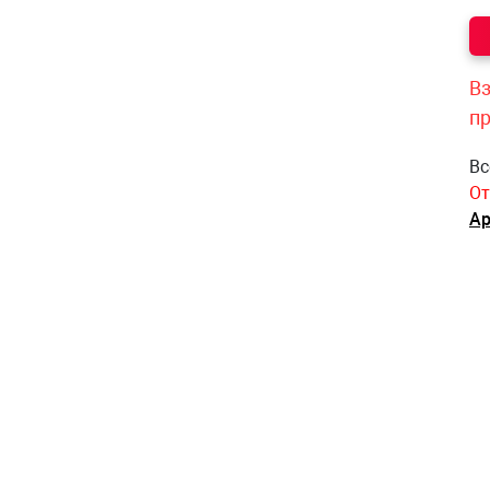
Вз
п
Вс
От
Ар