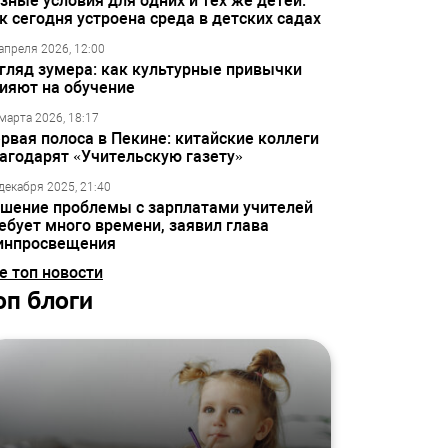
зные условия для одних и тех же детей:
к сегодня устроена среда в детских садах
апреля 2026, 12:00
гляд зумера: как культурные привычки
ияют на обучение
марта 2026, 18:17
рвая полоса в Пекине: китайские коллеги
агодарят «Учительскую газету»
декабря 2025, 21:40
шение проблемы с зарплатами учителей
ебует много времени, заявил глава
инпросвещения
е топ новости
оп блоги