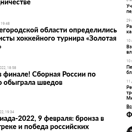
дничестве
8 м
Уч
пе
29 
 19:48
Ра
егородской области определились
ка
сты хоккейного турнира «Золотая
10 
»
Вз
вл
10 
Пе
022, 18:58
 финале! Сборная России по
бл
ю обыграла шведов
11 
Ре
тр
М
Вс
22, 19:34
Ф
ада-2022, 9 февраля: бронза в
реке и победа российских