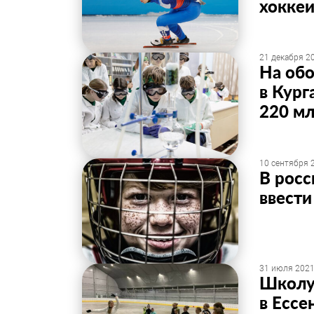
хоккеи
21 декабря 20
На обо
в Кург
220 мл
10 сентября 2
В рос
ввести
31 июля 2021
Школу 
в Ессе