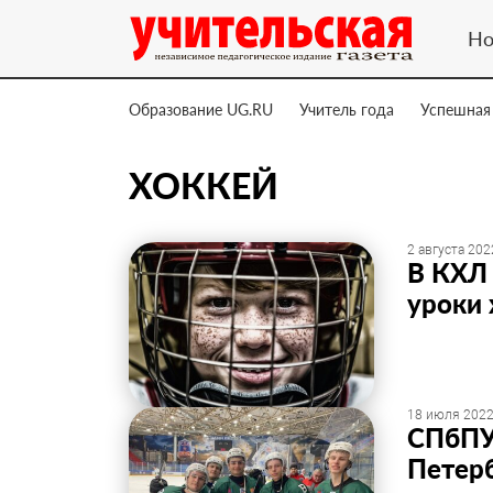
Но
Образование UG.RU
Учитель года
Успешная
ХОККЕЙ
2 августа 202
В КХЛ
уроки 
18 июля 2022
СПбПУ 
Петерб