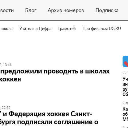
вости
Блог
Архив номеров
Подписка
 школа
Учитель и Цифра
Грамотей
Про финансы UG.RU
2, 13:46
 предложили проводить в школах
22 
хоккея
Уч
ин
ру
Сб
9 а
, 22:59
Ка
и Федерация хоккея Санкт-
об
М
урга подписали соглашение о