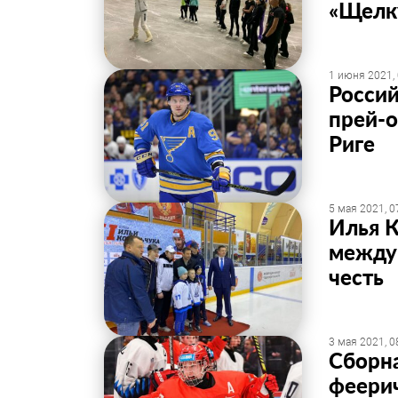
«Щелк
1 июня 2021,
Россий
прей-о
Риге
5 мая 2021, 0
Илья К
междун
честь
3 мая 2021, 0
Сборна
феери