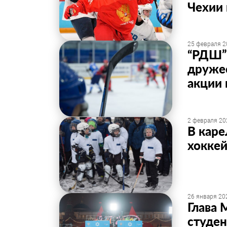
Чехии 
25 февраля 2
“РДШ” 
дружес
акции 
2 февраля 20
В каре
хокке
26 января 202
Глава 
студен