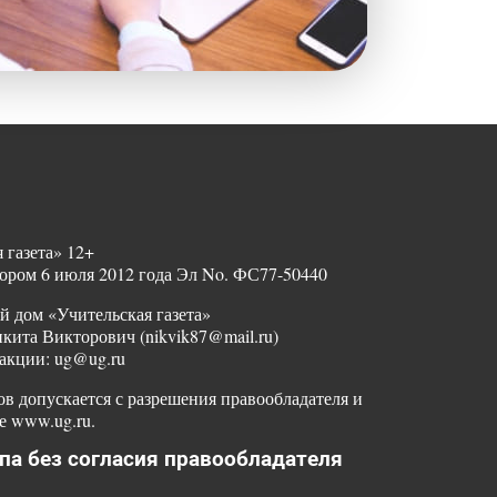
 газета» 12+
ором 6 июля 2012 года Эл No. ФС77-50440
й дом «Учительская газета»
ита Викторович (nikvik87@mail.ru)
акции: ug@ug.ru
в допускается с разрешения правообладателя и
е www.ug.ru.
па без согласия правообладателя