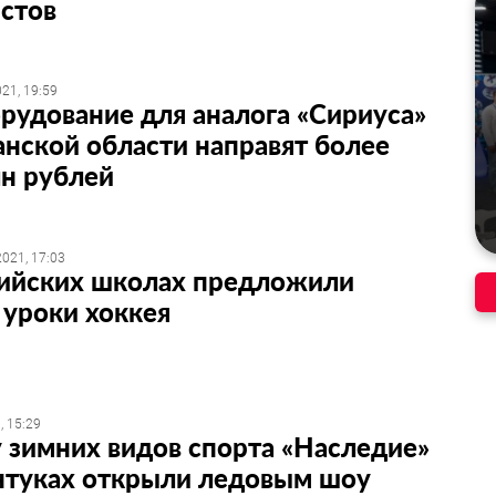
стов
21, 19:59
рудование для аналога «Сириуса»
анской области направят более
н рублей
021, 17:03
сийских школах предложили
 уроки хоккея
, 15:29
зимних видов спорта «Наследие»
нтуках открыли ледовым шоу