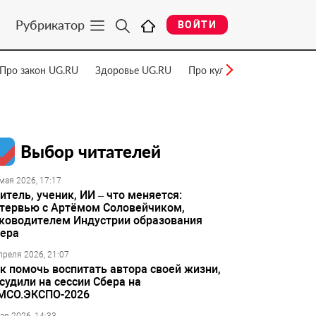
Рубрикатор
ВОЙТИ
Про закон UG.RU
Здоровье UG.RU
Про культуру UG.RU
Нау
Выбор читателей
мая 2026, 17:17
итель, ученик, ИИ – что меняется:
тервью с Артёмом Соловейчиком,
ководителем Индустрии образования
ера
преля 2026, 21:07
к помочь воспитать автора своей жизни,
судили на сессии Сбера на
МСО.ЭКСПО-2026