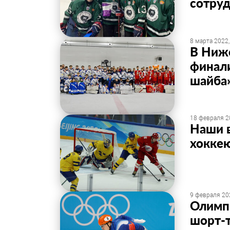
сотру
8 марта 2022,
В Ниж
финали
шайба
18 февраля 2
Наши в
хокке
9 февраля 20
Олимпи
шорт-т