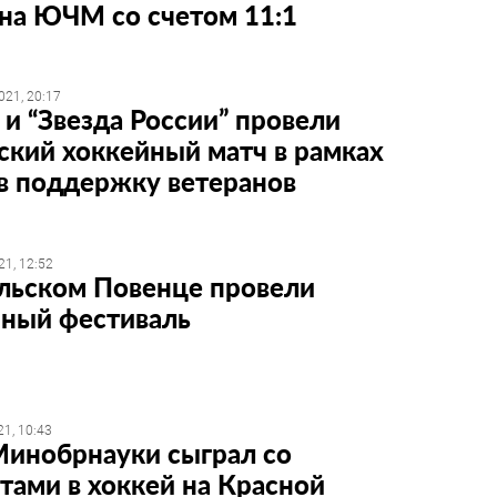
на ЮЧМ со счетом 11:1
021, 20:17
и “Звезда России” провели
кий хоккейный матч в рамках
в поддержку ветеранов
21, 12:52
льском Повенце провели
йный фестиваль
1, 10:43
Минобрнауки сыграл со
тами в хоккей на Красной