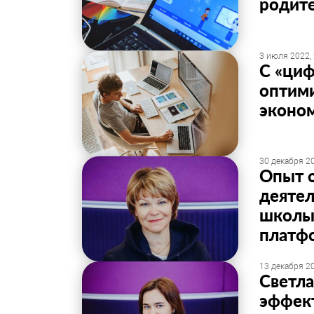
родите
3 июля 2022,
С «циф
оптими
эконо
30 декабря 20
Опыт 
деятел
школы 
платф
13 декабря 20
Светл
эффект