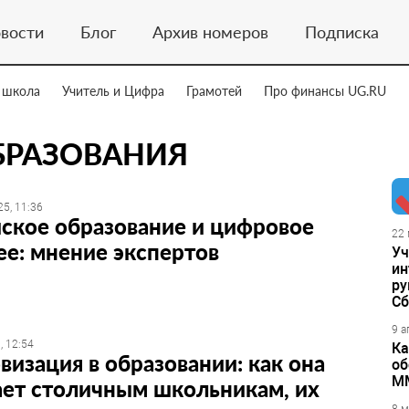
вости
Блог
Архив номеров
Подписка
 школа
Учитель и Цифра
Грамотей
Про финансы UG.RU
БРАЗОВАНИЯ
5, 11:36
ское образование и цифровое
22 
е: мнение экспертов
Уч
ин
ру
Сб
9 а
, 12:54
Ка
изация в образовании: как она
об
М
ает столичным школьникам, их