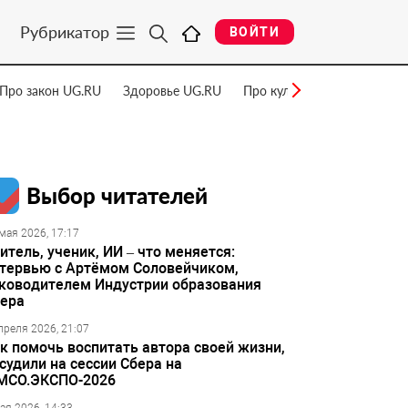
Рубрикатор
ВОЙТИ
Про закон UG.RU
Здоровье UG.RU
Про культуру UG.RU
Нау
Выбор читателей
мая 2026, 17:17
итель, ученик, ИИ – что меняется:
тервью с Артёмом Соловейчиком,
ководителем Индустрии образования
ера
преля 2026, 21:07
к помочь воспитать автора своей жизни,
судили на сессии Сбера на
МСО.ЭКСПО-2026