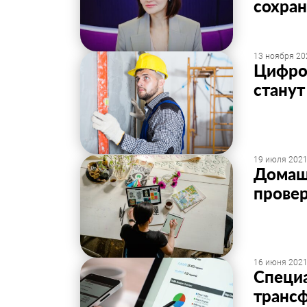
сохра
13 ноября 20
Цифро
станут
19 июля 2021
Домаш
провер
16 июня 2021
Специ
трансф