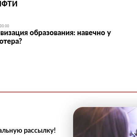
МФТИ
 00:00
изация образования: навечно у
ютера?
альную рассылку!