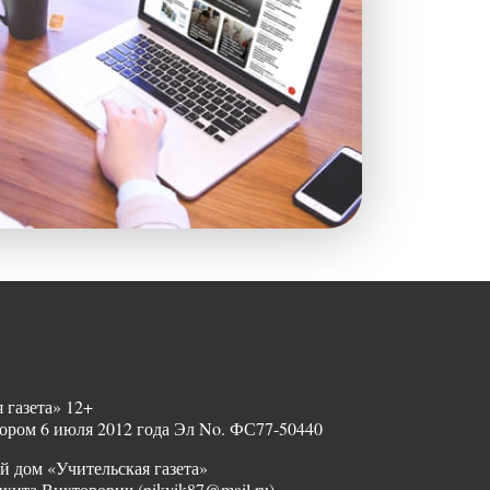
 газета» 12+
ором 6 июля 2012 года Эл No. ФС77-50440
й дом «Учительская газета»
ита Викторович (nikvik87@mail.ru)