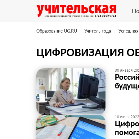
Но
Образование UG.RU
Учитель года
Успешная
ЦИФРОВИЗАЦИЯ О
30 января 202
Россий
будуще
10 июля 2023
Цифров
помог