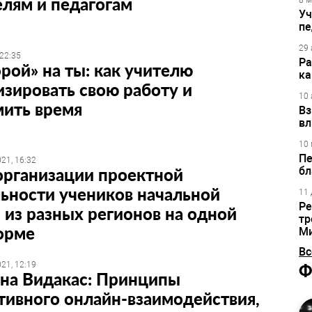
лям и педагогам
8 м
Уч
пе
29 
 22:35
Ра
рой» на ты: как учителю
ка
зировать свою работу и
10 
мить время
Вз
вл
10 
Пе
21, 16:32
организации проектной
бл
ьности учеников начальной
11 
Ре
из разных регионов на одной
тр
орме
М
Вс
21, 12:19
Ф
ана Видакас: Принципы
ивного онлайн-взаимодействия,