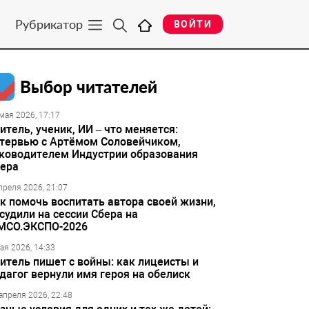
Рубрикатор
ВОЙТИ
Выбор читателей
мая 2026, 17:17
итель, ученик, ИИ – что меняется:
тервью с Артёмом Соловейчиком,
ководителем Индустрии образования
ера
преля 2026, 21:07
к помочь воспитать автора своей жизни,
судили на сессии Сбера на
МСО.ЭКСПО-2026
ая 2026, 14:33
итель пишет с войны: как лицеисты и
дагог вернули имя героя на обелиск
апреля 2026, 22:48