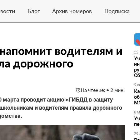
вости
Блог
Архив номеров
Подписка
напомнит водителям и
22 
Уч
ла дорожного
ин
ру
Сб
9 а
На чтение: ≈ 2 мин.
Ка
об
30 марта проводит акцию «ГИБДД в защиту
М
т школьникам и водителям правила дорожного
8 м
домства.
Уч
пе
29 