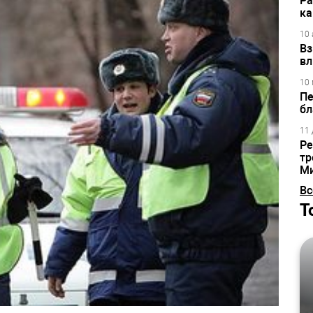
Ра
ка
10 
Вз
вл
10 
Пе
бл
11 
Ре
тр
М
Вс
Т