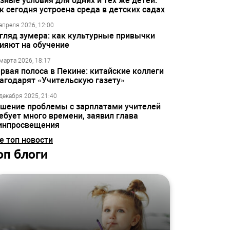
зные условия для одних и тех же детей:
к сегодня устроена среда в детских садах
апреля 2026, 12:00
гляд зумера: как культурные привычки
ияют на обучение
марта 2026, 18:17
рвая полоса в Пекине: китайские коллеги
агодарят «Учительскую газету»
декабря 2025, 21:40
шение проблемы с зарплатами учителей
ебует много времени, заявил глава
инпросвещения
е топ новости
оп блоги