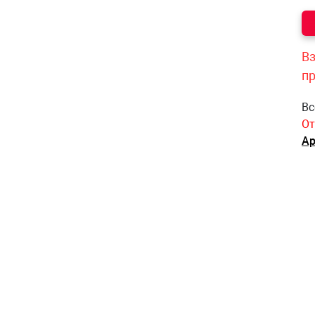
Вз
п
Вс
От
Ар