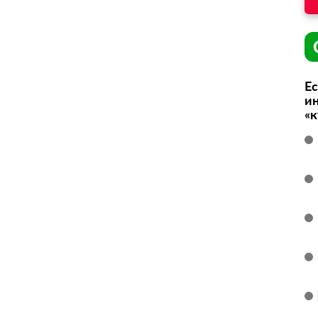
Ес
ин
«