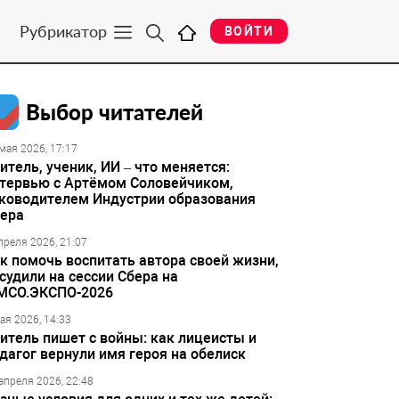
Рубрикатор
ВОЙТИ
Выбор читателей
мая 2026, 17:17
итель, ученик, ИИ – что меняется:
тервью с Артёмом Соловейчиком,
ководителем Индустрии образования
ера
преля 2026, 21:07
к помочь воспитать автора своей жизни,
судили на сессии Сбера на
МСО.ЭКСПО-2026
ая 2026, 14:33
итель пишет с войны: как лицеисты и
дагог вернули имя героя на обелиск
апреля 2026, 22:48