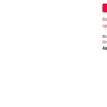
Вз
п
Вс
От
Ар