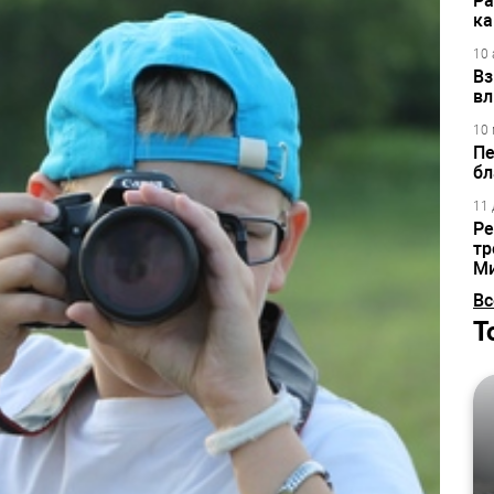
Ра
ка
10 
Вз
вл
10 
Пе
бл
11 
Ре
тр
М
Вс
Т