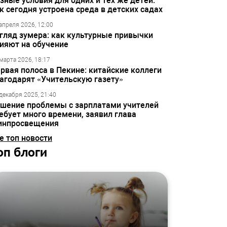
зные условия для одних и тех же детей:
к сегодня устроена среда в детских садах
апреля 2026, 12:00
гляд зумера: как культурные привычки
ияют на обучение
марта 2026, 18:17
рвая полоса в Пекине: китайские коллеги
агодарят «Учительскую газету»
декабря 2025, 21:40
шение проблемы с зарплатами учителей
ебует много времени, заявил глава
инпросвещения
е топ новости
оп блоги