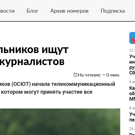
вости
Блог
Архив номеров
Подписка
льников ищут
22 
Уч
журналистов
ин
ру
Сб
На чтение: ≈ 0 мин.
9 а
ников (ОСЮТ) начала телекоммуникационный
Ка
в котором могут принять участие все
об
М
8 м
Уч
пе
29 