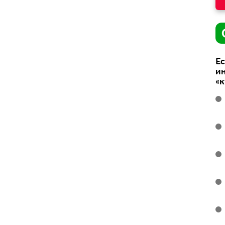
Ес
ин
«