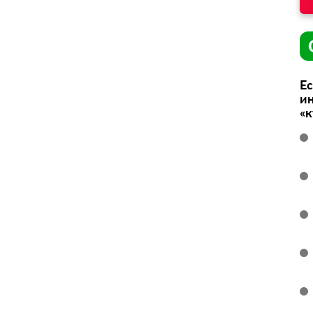
Ес
ин
«