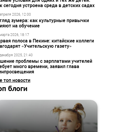
зные условия для одних и тех же детей:
к сегодня устроена среда в детских садах
апреля 2026, 12:00
гляд зумера: как культурные привычки
ияют на обучение
марта 2026, 18:17
рвая полоса в Пекине: китайские коллеги
агодарят «Учительскую газету»
декабря 2025, 21:40
шение проблемы с зарплатами учителей
ебует много времени, заявил глава
инпросвещения
е топ новости
оп блоги