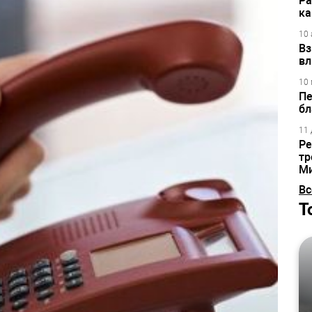
Ра
ка
10 
Вз
вл
10 
Пе
бл
11 
Ре
тр
М
Вс
Т