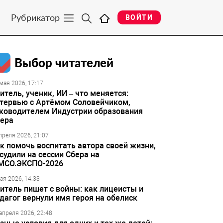
Рубрикатор
ВОЙТИ
Выбор читателей
мая 2026, 17:17
итель, ученик, ИИ – что меняется:
тервью с Артёмом Соловейчиком,
ководителем Индустрии образования
ера
преля 2026, 21:07
к помочь воспитать автора своей жизни,
судили на сессии Сбера на
МСО.ЭКСПО-2026
ая 2026, 14:33
итель пишет с войны: как лицеисты и
дагог вернули имя героя на обелиск
апреля 2026, 22:48