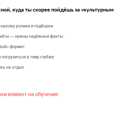
сной, куда ты скорее пойдёшь за «культурным
 нахожу ролики и подборки.
сайты — нужны надёжные факты.
вой» формат.
 погрузиться в тему глубже.
сь на отдых.
чки влияют на обучение