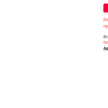
Вз
п
Вс
От
Ар