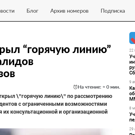
вости
Блог
Архив номеров
Подписка
рыл “горячую линию”
22 
Уч
алидов
ин
ру
зов
Сб
9 а
На чтение: ≈ 0 мин.
Ка
об
открыл \”горячую линию\” по рассмотрению
М
удентов с ограниченными возможностями
8 м
я их консультационной и организационной
Уч
пе
29 