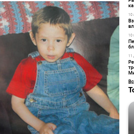
Ра
ка
10 
Вз
вл
10 
Пе
бл
11 
Ре
тр
М
Вс
Т