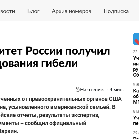
вости
Блог
Архив номеров
Подписка
итет России получил
22 
Уч
ования гибели
ин
ру
Сб
9 а
На чтение: ≈ 4 мин.
Ка
об
ученных от правоохранительных органов США
М
на, усыновленного американской семьей. В
8 м
йские отчеты, результаты экспертиз,
Уч
кументы – сообщил официальный
пе
Маркин.
29 