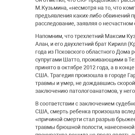
М.Кузьмина, «несмотря на то, что ко
предъявления каких-либо обвинений 
расследование, заявляя о несчастном 
Напомним, что трехлетний Максим Ку
Алан, и его двухлетний брат Кирилл (
года из Псковского областного Дома р
супругами Шатто, проживающими в Тех
принято в октябре 2012 года, а в конц
США. Трагедия произошла в городе Га
травмы и умер, не дождавшись скоро
заключению патологоанатомов, у нег
В соответствии с заключением судебн
США, смерть ребенка произошла вслед
«причиной смерти стал разрыв брыже
травмы брюшной полости, нанесенной
прокуратура решила не предъявлять 