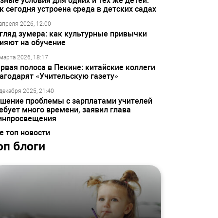
зные условия для одних и тех же детей:
к сегодня устроена среда в детских садах
апреля 2026, 12:00
гляд зумера: как культурные привычки
ияют на обучение
марта 2026, 18:17
рвая полоса в Пекине: китайские коллеги
агодарят «Учительскую газету»
декабря 2025, 21:40
шение проблемы с зарплатами учителей
ебует много времени, заявил глава
инпросвещения
е топ новости
оп блоги