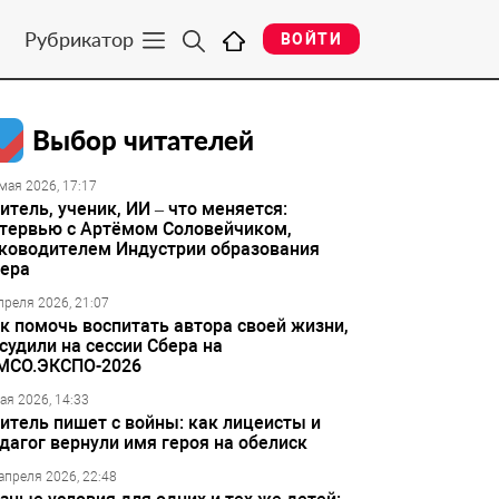
Рубрикатор
ВОЙТИ
Выбор читателей
мая 2026, 17:17
итель, ученик, ИИ – что меняется:
тервью с Артёмом Соловейчиком,
ководителем Индустрии образования
ера
преля 2026, 21:07
к помочь воспитать автора своей жизни,
судили на сессии Сбера на
МСО.ЭКСПО-2026
ая 2026, 14:33
итель пишет с войны: как лицеисты и
дагог вернули имя героя на обелиск
апреля 2026, 22:48