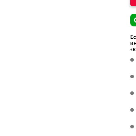
Ес
ин
«