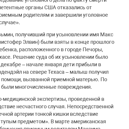
мпетентные органы США отказались от
приемным родителям и завершили уголовное
случае».
зьмин, получивший при усыновлении имя Макс
Кристофер Элвин) были взяты в конце прошлого
ебенка, расположенного в городе Печоры,
асе. Решение суда об их усыновлении было
е декабре – начале января дети прибыли в
рдендэйл на севере Техаса – малыш получил
й помощи, вызванной приемной матерью. По
о были многочисленные повреждения.
о-медицинской экспертизы, проведенной в
ствие несчастного случая. Непосредственной
ечной артерии тонкой кишки вследствие
 тупым предметом». В марте американская
обвинения приемным родителям Максима,