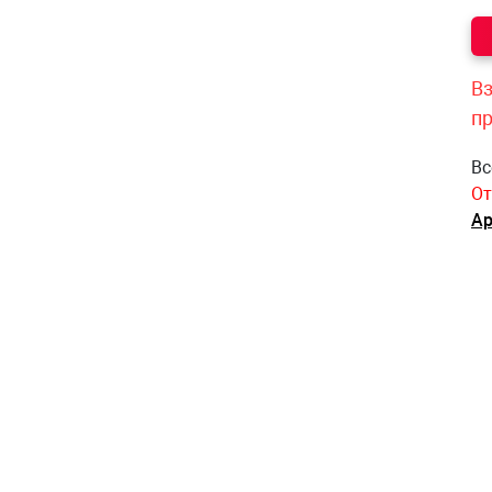
Вз
п
Вс
От
Ар