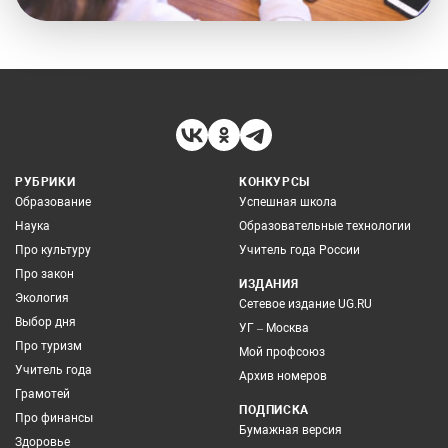
РУБРИКИ
КОНКУРСЫ
Образование
Успешная школа
Наука
Образовательные технологии
Про культуру
Учитель года России
Про закон
ИЗДАНИЯ
Экология
Сетевое издание UG.RU
Выбор дня
УГ – Москва
Про туризм
Мой профсоюз
Учитель года
Архив номеров
Грамотей
ПОДПИСКА
Про финансы
Бумажная версия
Здоровье