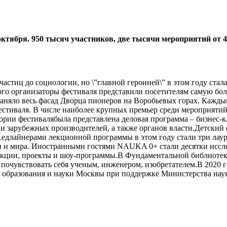
ктября. 950 тысяч участников, две тысячи мероприятий от 4
частиц до социологии, но \”главной героиней\” в этом году ста
ного организаторы фестиваля представили посетителям самую бо
заняло весь фасад Дворца пионеров на Воробьевых горах. Каждый 
стиваля. В числе наиболее крупных премьер среди мероприятий 
рии фестивалябыла представлена деловая программа – бизнес-кл
и зарубежных производителей, а также органов власти.Детский 
Хедлайнерами лекционной программы в этом году стали три лау
 и мира. Иностранными гостями NAUKA 0+ стали десятки иссле
лекции, проекты и шоу-программы.В Фундаментальной библиотек
г почувствовать себя ученым, инженером, изобретателем.В 20
т образования и науки Москвы при поддержке Министерства на