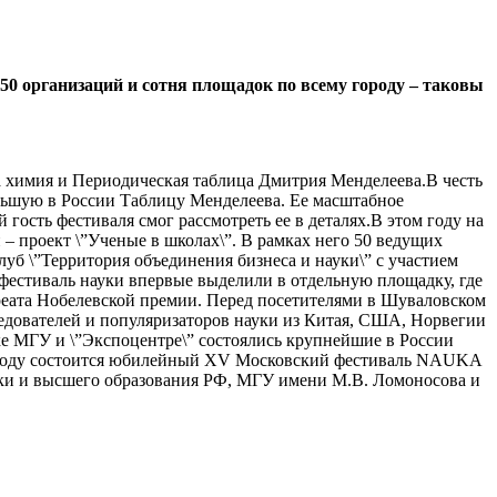
50 организаций и сотня площадок по всему городу – таковы
ла химия и Периодическая таблица Дмитрия Менделеева.В честь
льшую в России Таблицу Менделеева. Ее масштабное
гость фестиваля смог рассмотреть ее в деталях.В этом году на
– проект \”Ученые в школах\”. В рамках него 50 ведущих
уб \”Территория объединения бизнеса и науки\” с участием
фестиваль науки впервые выделили в отдельную площадку, где
реата Нобелевской премии. Перед посетителями в Шуваловском
дователей и популяризаторов науки из Китая, США, Норвегии
е МГУ и \”Экспоцентре\” состоялись крупнейшие в России
20 году состоится юбилейный XV Московский фестиваль NAUKA
уки и высшего образования РФ, МГУ имени М.В. Ломоносова и