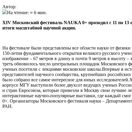
Автор:
На чтение: ≈ 6 мин.
XIV Московский фестиваль NAUKA 0+ проходил с 11 по 13 о
итоги масштабной научной акции.
На фестивале были представлены все области науки от физики 
150-летия фундаментального открытия великого русского уче
изображение – 67 метров в длину и почти 9 метров в высоту – 
треть обновилось число центральных площадок Московского фе
ученых посетили с лекциями московские школы.Впервые в исто
представителей научного сообщества, крупнейших российских 
было собрано все самое интересное для юных исследователей.
корпусе МГУ выступили более двухсот ведущих ученых России
и стран Евросоюза, которые привезли в Москву свои лучшие 
интерактивные научно-популярные выставки, где каждый смо
0+. Организаторы Московского фестиваля науки – Департамен
РАН.