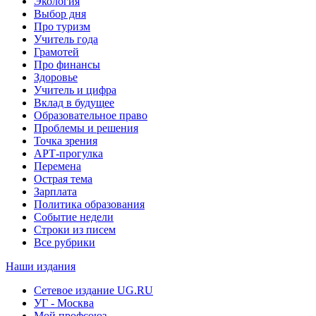
Экология
Выбор дня
Про туризм
Учитель года
Грамотей
Про финансы
Здоровье
Учитель и цифра
Вклад в будущее
Образовательное право
Проблемы и решения
Точка зрения
АРТ-прогулка
Перемена
Острая тема
Зарплата
Политика образования
Событие недели
Строки из писем
Все рубрики
Наши издания
Сетевое издание UG.RU
УГ - Москва
Мой профсоюз