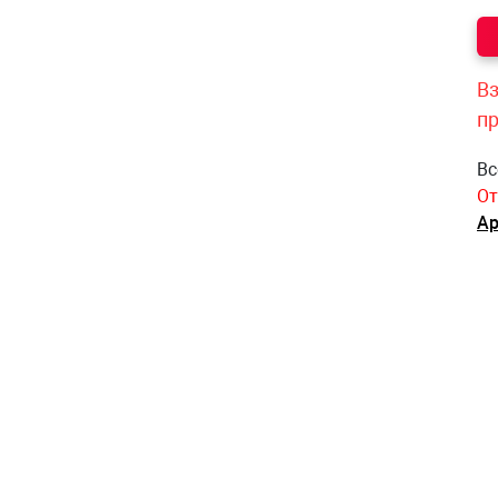
Вз
п
Вс
От
Ар