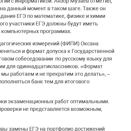
огии с информатикой. Анзор Музаев отметил,
 на данный момент в таком шаге. Также он
адания ЕГЭ по математике, физике и химии
того участники ЕГЭ должны будут иметь
х компьютерных программах.
дагогических измерений (ФИПИ) Оксана
меняться и формат допуска к Государственной
оговом собеседовании по русскому языку для
нии для одиннадцатиклассников. «Формат
 мы работаем и не прекратим это делать», –
 пополняться банк тем для итогового
ерки экзаменационных работ оптимальными.
проверки не представляется возможным,
ивы замены ЕГЭ на портфолио достижений