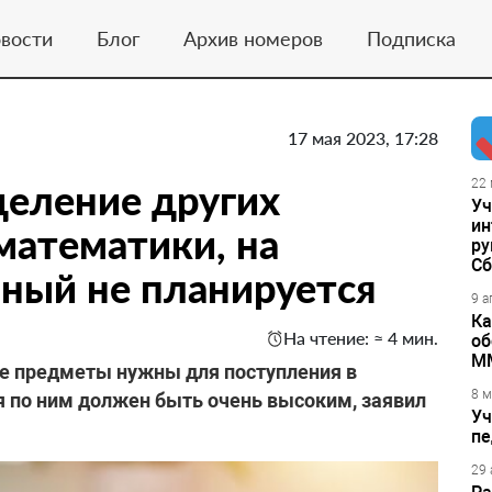
вости
Блог
Архив номеров
Подписка
17 мая 2023, 17:28
деление других
22 
Уч
ин
математики, на
ру
Сб
ный не планируется
9 а
Ка
На чтение: ≈ 4 мин.
об
М
е предметы нужны для поступления в
8 м
я по ним должен быть очень высоким, заявил
Уч
пе
29 