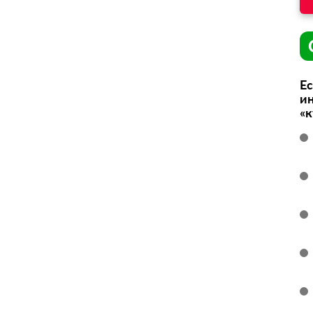
Ес
ин
«