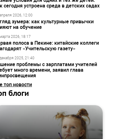
зные условия для одних и тех же детей:
к сегодня устроена среда в детских садах
апреля 2026, 12:00
гляд зумера: как культурные привычки
ияют на обучение
марта 2026, 18:17
рвая полоса в Пекине: китайские коллеги
агодарят «Учительскую газету»
декабря 2025, 21:40
шение проблемы с зарплатами учителей
ебует много времени, заявил глава
инпросвещения
е топ новости
оп блоги