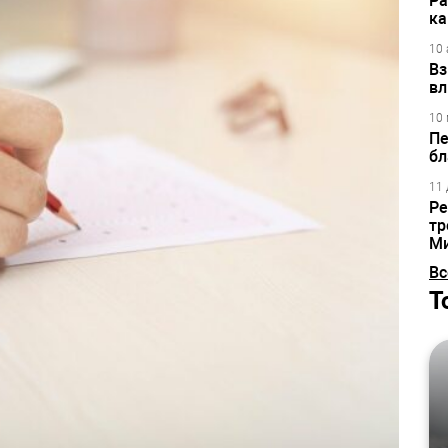
Ра
ка
10 
Вз
вл
10 
Пе
бл
11 
Ре
тр
М
Вс
Т