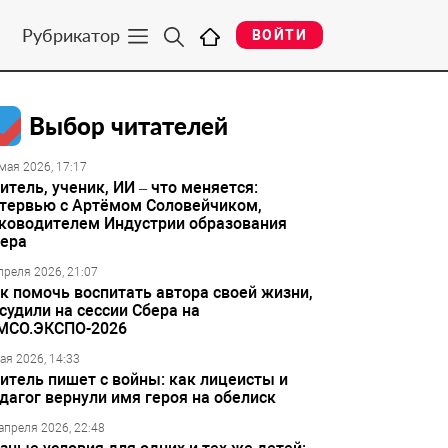
Рубрикатор
ВОЙТИ
Выбор читателей
мая 2026, 17:17
итель, ученик, ИИ – что меняется:
тервью с Артёмом Соловейчиком,
ководителем Индустрии образования
ера
преля 2026, 21:07
к помочь воспитать автора своей жизни,
судили на сессии Сбера на
МСО.ЭКСПО-2026
ая 2026, 14:33
итель пишет с войны: как лицеисты и
дагог вернули имя героя на обелиск
апреля 2026, 22:48