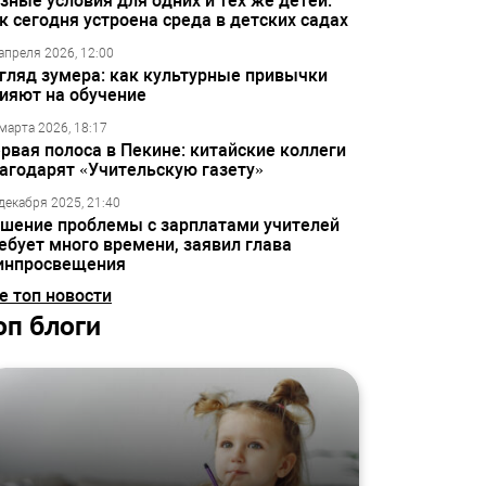
зные условия для одних и тех же детей:
к сегодня устроена среда в детских садах
апреля 2026, 12:00
гляд зумера: как культурные привычки
ияют на обучение
марта 2026, 18:17
рвая полоса в Пекине: китайские коллеги
агодарят «Учительскую газету»
декабря 2025, 21:40
шение проблемы с зарплатами учителей
ебует много времени, заявил глава
инпросвещения
е топ новости
оп блоги