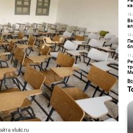
Ра
ка
10 
Вз
вл
10 
Пе
бл
11 
Ре
тр
М
Вс
Т
йта vluki.ru