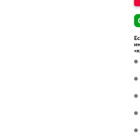
Ес
ин
«