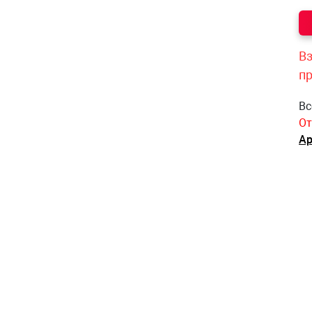
Вз
п
Вс
От
Ар