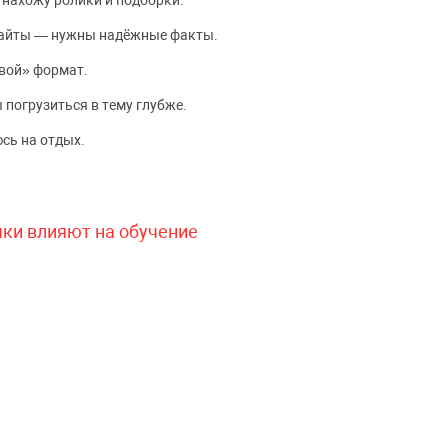
 нахожу ролики и подборки.
сайты — нужны надёжные факты.
вой» формат.
 погрузиться в тему глубже.
сь на отдых.
чки влияют на обучение