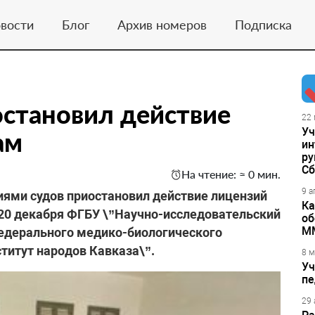
вости
Блог
Архив номеров
Подписка
становил действие
22 
Уч
ам
ин
ру
Сб
На чтение: ≈ 0 мин.
9 а
иями судов приостановил действие лицензий
Ка
 20 декабря ФГБУ \”Научно-исследовательский
об
М
Федерального медико-биологического
титут народов Кавказа\”.
8 м
Уч
пе
29 