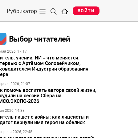
Рубрикатор
ВОЙТИ
Выбор читателей
мая 2026, 17:17
итель, ученик, ИИ – что меняется:
тервью с Артёмом Соловейчиком,
ководителем Индустрии образования
ера
преля 2026, 21:07
к помочь воспитать автора своей жизни,
судили на сессии Сбера на
МСО.ЭКСПО-2026
ая 2026, 14:33
итель пишет с войны: как лицеисты и
дагог вернули имя героя на обелиск
апреля 2026, 22:48