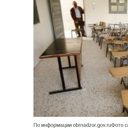
По информации obrnadzor.gov.ruФото са