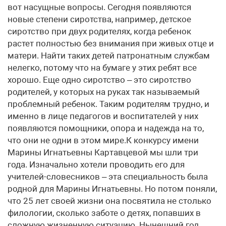
вот насущные вопросы. Сегодня появляются
новые степени сиротства, например, детское
сиротство при двух родителях, когда ребенок
растет полностью без внимания при живых отце и
матери. Найти таких детей патронатным службам
нелегко, потому что на бумаге у этих ребят все
хорошо. Еще одно сиротство – это сиротство
родителей, у которых на руках так называемый
проблемный ребенок. Таким родителям трудно, и
именно в лице педагогов и воспитателей у них
появляются помощники, опора и надежда на то,
что они не одни в этом мире.К конкурсу имени
Марины Игнатьевны Картавцевой мы шли три
года. Изначально хотели проводить его для
учителей-словесников – эта специальность была
родной для Марины Игнатьевны. Но потом поняли,
что 25 лет своей жизни она посвятила не столько
филологии, сколько заботе о детях, попавших в
сложную жизненную ситуацию. Нынешний год