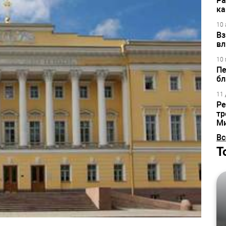
Ра
ка
10 
Вз
вл
10 
Пе
бл
11 
Ре
тр
М
Вс
Т