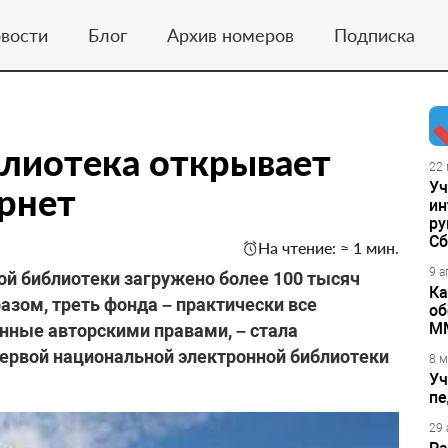
вости
Блог
Архив номеров
Подписка
лиотека открывает
22 
Уч
рнет
ин
ру
Сб
На чтение: ≈ 1 мин.
9 а
ой библиотеки загружено более 100 тысяч
Ка
зом, треть фонда – практически все
об
М
нные авторскими правами, – стала
первой национальной электронной библиотеки
8 м
Уч
пе
29 