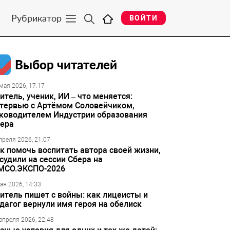
Рубрикатор
ВОЙТИ
Выбор читателей
мая 2026, 17:17
итель, ученик, ИИ – что меняется:
тервью с Артёмом Соловейчиком,
ководителем Индустрии образования
ера
преля 2026, 21:07
к помочь воспитать автора своей жизни,
судили на сессии Сбера на
МСО.ЭКСПО-2026
ая 2026, 14:33
итель пишет с войны: как лицеисты и
дагог вернули имя героя на обелиск
апреля 2026, 22:48