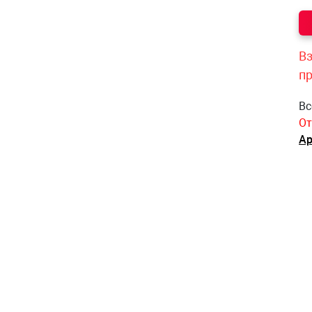
Вз
п
Вс
От
Ар