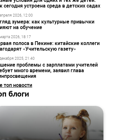
зные условия для одних и тех же детей:
к сегодня устроена среда в детских садах
апреля 2026, 12:00
гляд зумера: как культурные привычки
ияют на обучение
марта 2026, 18:17
рвая полоса в Пекине: китайские коллеги
агодарят «Учительскую газету»
декабря 2025, 21:40
шение проблемы с зарплатами учителей
ебует много времени, заявил глава
инпросвещения
е топ новости
оп блоги