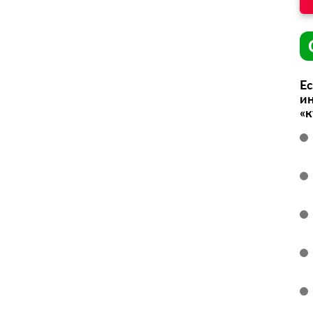
Ес
ин
«