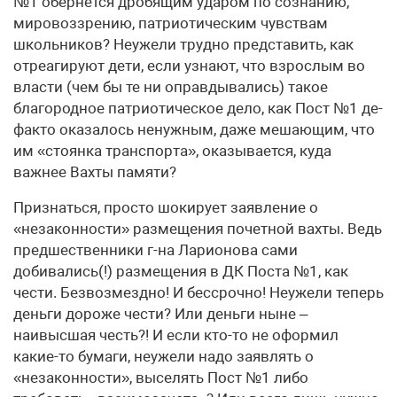
№1 обернется дробящим ударом по сознанию,
мировоззрению, патриотическим чувствам
школьников? Неужели трудно представить, как
отреагируют дети, если узнают, что взрослым во
власти (чем бы те ни оправдывались) такое
благородное патриотическое дело, как Пост №1 де-
факто оказалось ненужным, даже мешающим, что
им «стоянка транспорта», оказывается, куда
важнее Вахты памяти?
Признаться, просто шокирует заявление о
«незаконности» размещения почетной вахты. Ведь
предшественники г-на Ларионова сами
добивались(!) размещения в ДК Поста №1, как
чести. Безвозмездно! И бессрочно! Неужели теперь
деньги дороже чести? Или деньги ныне –
наивысшая честь?! И если кто-то не оформил
какие-то бумаги, неужели надо заявлять о
«незаконности», выселять Пост №1 либо