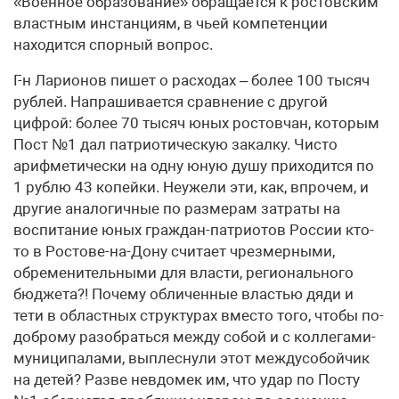
«Военное образование» обращается к ростовским
властным инстанциям, в чьей компетенции
находится спорный вопрос.
Г-н Ларионов пишет о расходах – более 100 тысяч
рублей. Напрашивается сравнение с другой
цифрой: более 70 тысяч юных ростовчан, которым
Пост №1 дал патриотическую закалку. Чисто
арифметически на одну юную душу приходится по
1 рублю 43 копейки. Неужели эти, как, впрочем, и
другие аналогичные по размерам затраты на
воспитание юных граждан-патриотов России кто-
то в Ростове-на-Дону считает чрезмерными,
обременительными для власти, регионального
бюджета?! Почему обличенные властью дяди и
тети в областных структурах вместо того, чтобы по-
доброму разобраться между собой и с коллегами-
муниципалами, выплеснули этот междусобойчик
на детей? Разве невдомек им, что удар по Посту